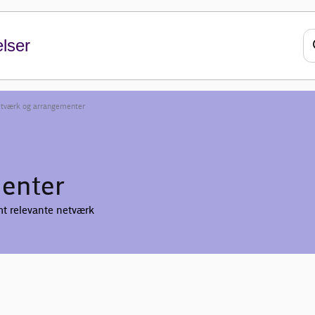
lser
tværk og arrangementer
enter
t relevante netværk