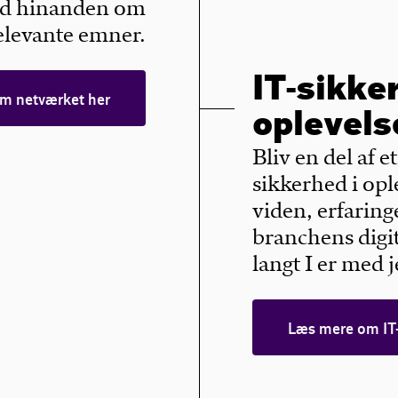
med hinanden om
elevante emner.
IT-sikke
m netværket her
oplevels
Bliv en del af e
sikkerhed i opl
viden, erfaring
branchens digit
langt I er med 
Læs mere om IT