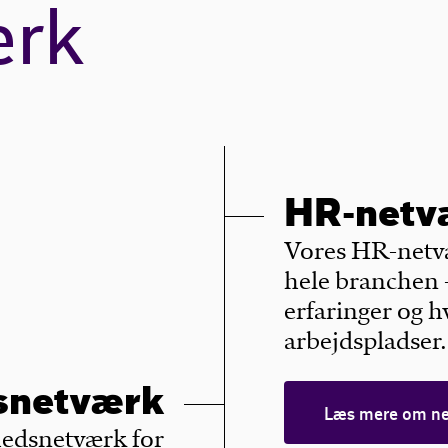
ærk
HR-netv
Vores HR-netvæ
hele branchen 
erfaringer og 
arbejdspladser.
snetværk
Læs mere om ne
hedsnetværk for