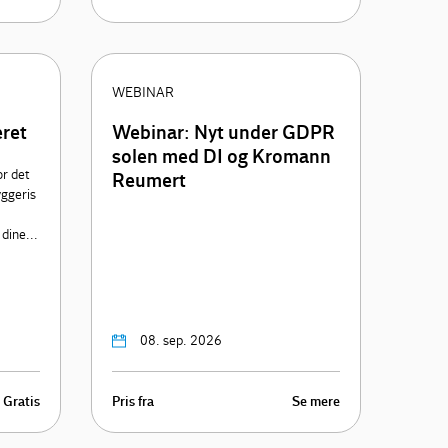
WEBINAR
eret
Webinar: Nyt under GDPR
solen med DI og Kromann
or det
Reumert
yggeris
 dine...
08. sep. 2026
Gratis
Pris fra
Se mere