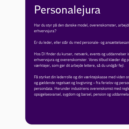
Personalejura
Har du styr på den danske model, overenskomster, arbej
erhvervsjura?
Er du leder, eller står du med personale- og ansættelsesa
Hos DI finder du kurser, netværk, events og uddannelser i
erhvervsjura og overenskomster. Vores tilbud klæder dig p
værktøjer, som gør dit arbejde lettere, så du undgår fejl.
Få styrket din lederrolle og din værktøjskasse med viden
og gældende regelsæt og lovgivning – fra ferielov og person
persondata. Herunder industriens overenskomst med regler 
opsigelsesvarsel, sygdom og barsel, pension og uddannels