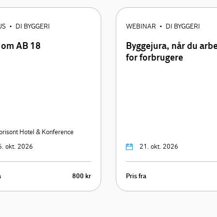
US
DI BYGGERI
WEBINAR
DI BYGGERI
•
•
 om AB 18
Byggejura, når du arb
for forbrugere
orisont Hotel & Konference
6. okt. 2026
21. okt. 2026
a
800 kr
Pris fra