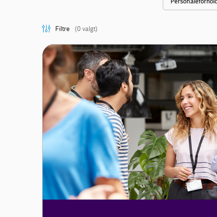
Personaleforhol
Filtre
(0 valgt)