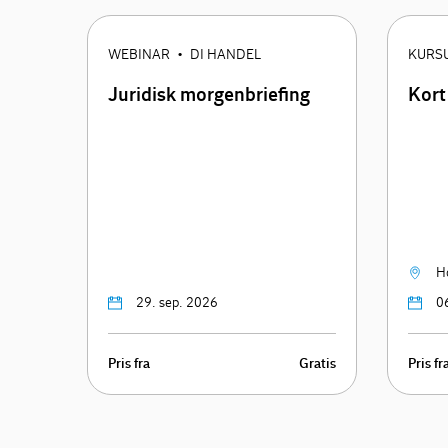
WEBINAR
DI HANDEL
KURS
•
Juridisk morgenbriefing
Kort
H
29. sep. 2026
0
Pris fra
Gratis
Pris fr