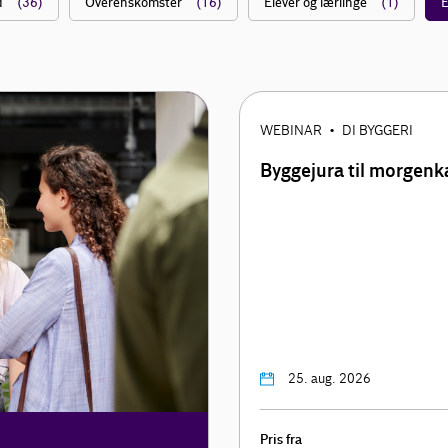
d
(36)
Overenskomster
(16)
Elever og lærlinge
(1)
E
WEBINAR
DI BYGGERI
•
Byggejura til morgenk
25. aug. 2026
Pris fra