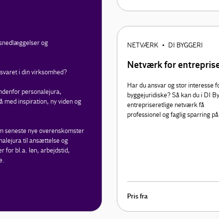
dsnedlæggelser og
NETVÆRK
DI BYGGERI
•
Netværk for entrepris
nsvaret i din virksomhed?
Har du ansvar og stor interesse f
ndenfor personalejura,
byggejuridiske? Så kan du i DI B
å med inspiration, ny viden og
entrepriseretlige netværk få
professionel og faglig sparring på
 om seneste nye overenskomster
alejura til ansættelse og
for bl.a. løn, arbejdstid,
e.
Pris fra