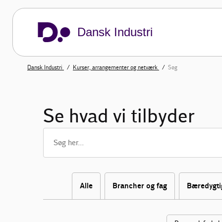
Dansk Industri
Dansk Industri
Kurser, arrangementer og netværk
Søg
Se hvad vi tilbyder
Alle
Brancher og fag
Bæredygti