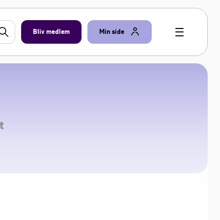
Bliv medlem
Min side
t