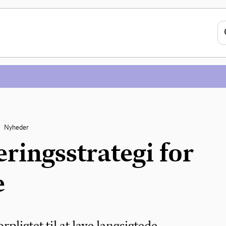
Nyheder
ringsstrategi for
e
rpligtet til at lave langsigtede