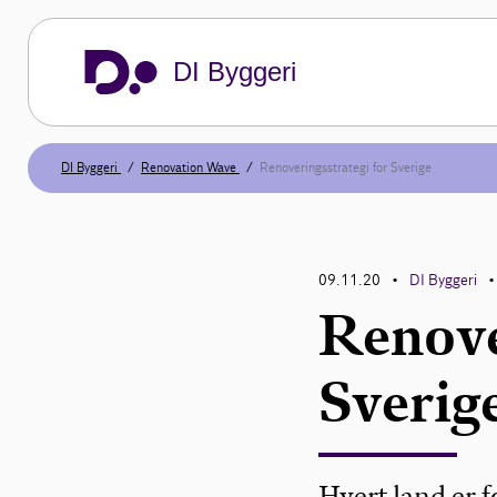
DI Byggeri
DI Byggeri
Renovation Wave
Renoveringsstrategi for Sverige
09.11.20
DI Byggeri
•
•
Renove
Sverig
Hvert land er fo