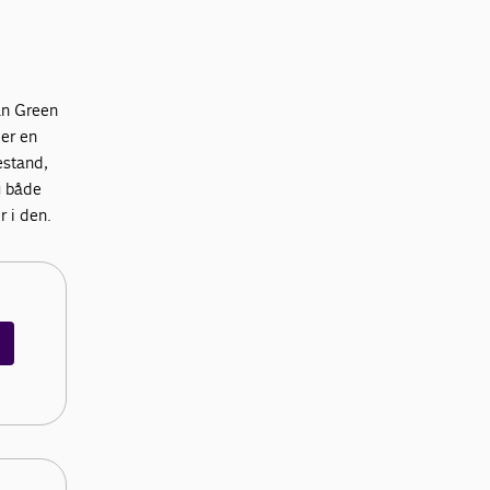
an Green
 er en
estand,
u både
r i den.