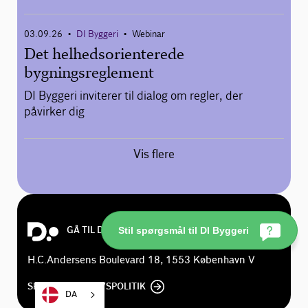
03.09.26
DI Byggeri
Webinar
•
•
Det helhedsorienterede
bygningsreglement
DI Byggeri inviterer til dialog om regler, der
påvirker dig
Vis flere
GÅ TIL DI.DK
Stil spørgsmål til DI Byggeri
H.C.Andersens Boulevard 18, 1553 København V
SE DI'S PRIVATLIVSPOLITIK
DA