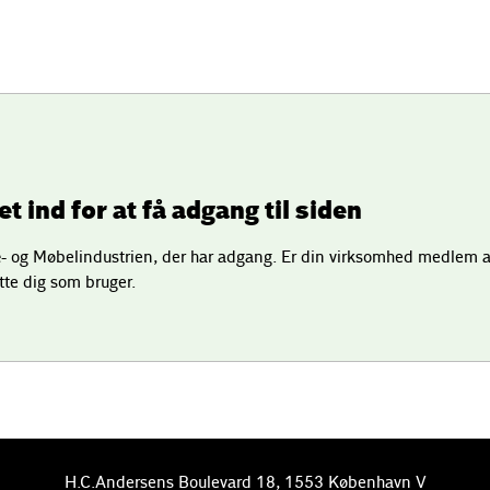
t ind for at få adgang til siden
 og Møbelindustrien, der har adgang. Er din virksomhed medlem a
tte dig som bruger.
H.C.Andersens Boulevard 18, 1553 København V