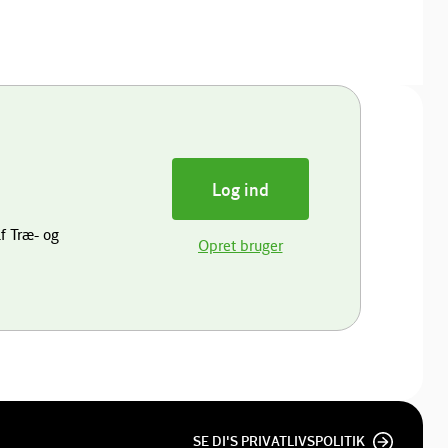
Log ind
f Træ- og
Opret bruger
SE DI'S PRIVATLIVSPOLITIK