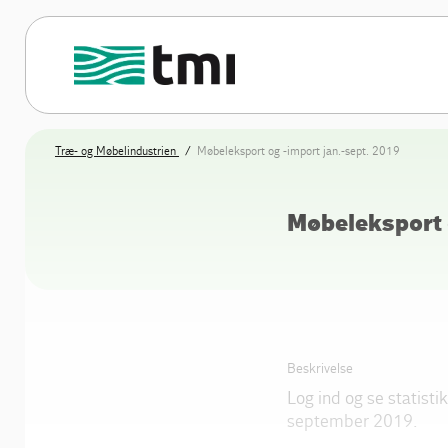
Træ- og Møbelindustrien
Møbeleksport og -import jan.-sept. 2019
Møbeleksport o
Beskrivelse
Log ind og se statisti
september 2019.