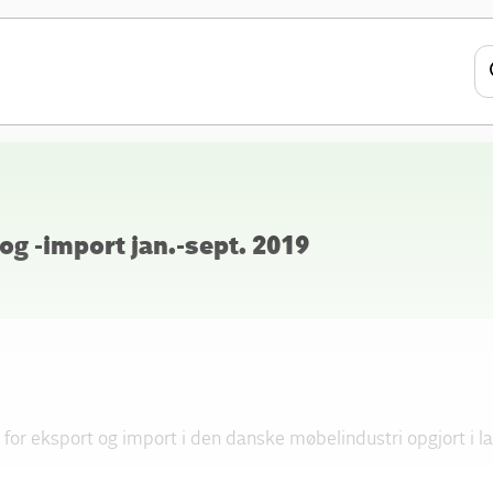
g -import jan.-sept. 2019
k for eksport og import i den danske møbelindustri opgjort i la