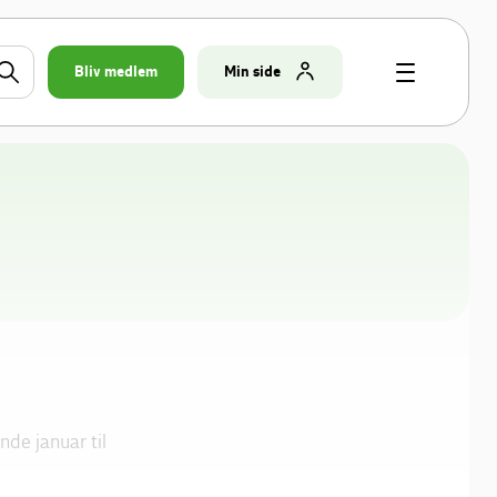
Bliv medlem
Min side
nde januar til