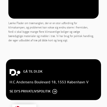
Lærke Flader om træmanglen, der er en stor udfordring for
klimakampen, og problemet kan vokse sig endnu større i fremtiden,
fordi vi skal bygge mange flere klimavenlige boliger og vælge
bæredygtige materialer og møbler i træ. Vi har brug for politisk handling,
der øger udbuddet af træ på både kort og lang sigt.
GÅ TIL DI.DK
H.C.Andersens Boulevard 18, 1553 København V
SE DI'S PRIVATLIVSPOLITIK