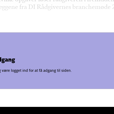
æggene fra DI Rådgivernes branchemøde 2
adgang
være logget ind for at få adgang til siden.