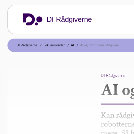
DI Rådgiverne
DI Rådgiverne
Fokusområder
AI
AI og fremtidens rådgivere
DI Rådgiverne
AI o
Kan rådgiv
robotterne
mere. Så h