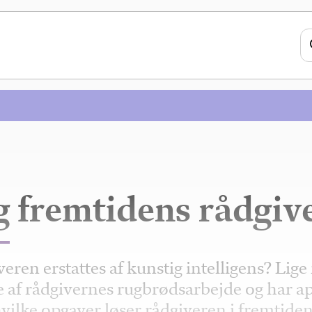
g fremtidens rådgiv
eren erstattes af kunstig intelligens? Lige
 af rådgivernes rugbrødsarbejde og har ap
vilke opgaver løser rådgiveren i fremtiden