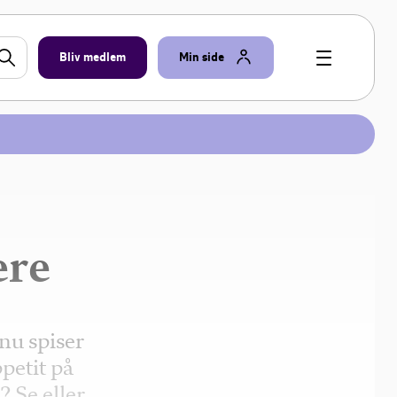
Bliv medlem
Min side
ere
 nu spiser
petit på
? Se eller