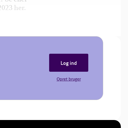
023 her.
Log ind
Opret bruger