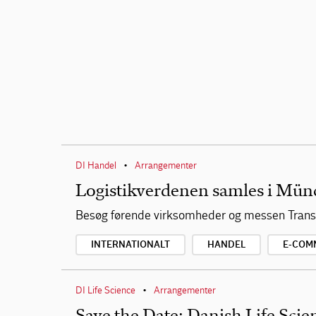
DI Handel
Arrangementer
•
Logistikverdenen samles i Mün
Besøg førende virksomheder og messen Transp
INTERNATIONALT
HANDEL
E-COM
DI Life Science
Arrangementer
•
Save the Date: Danish Life Sci