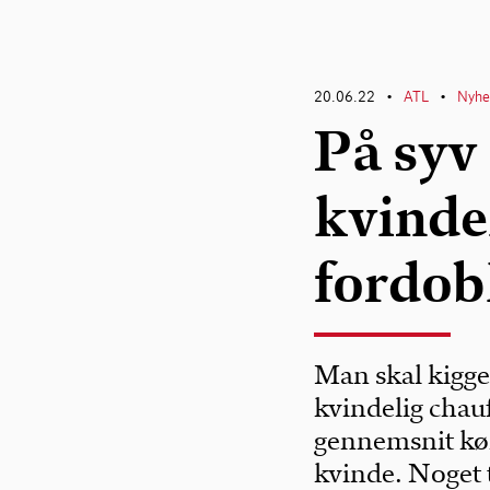
20.06.22
ATL
Nyhe
•
•
På syv 
kvinde
fordob
Man skal kigge 
kvindelig chauf
gennemsnit kør
kvinde. Noget t