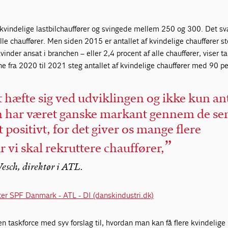
f kvindelige lastbilchauffører og svingede mellem 250 og 300. Det sva
lle chauffører. Men siden 2015 er antallet af kvindelige chauffører s
vinder ansat i branchen – eller 2,4 procent af alle chauffører, viser tal
e fra 2020 til 2021 steg antallet af kvindelige chauffører med 90 pe
t hæfte sig ved udviklingen og ikke kun ant
n har været ganske markant gennem de se
gt positivt, for det giver os mange flere
 vi skal rekruttere chauffører,
esch, direktør i ATL.
fter SPF Danmark - ATL - DI (danskindustri.dk)
en taskforce med syv forslag til, hvordan man kan få flere kvindelige