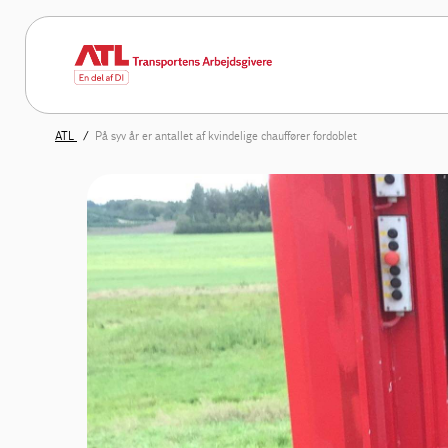
ATL
På syv år er antallet af kvindelige chauffører fordoblet