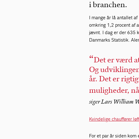
i branchen.
I mange år lå antallet a
omkring 1,2 procent af a
jævnt. I dag er der 635 k
Danmarks Statistik. Alen
Det er værd a
Og udviklinge
år. Det er rigti
muligheder, når
siger Lars William W
Kvindelige chauffører lø
For et par år siden kom 