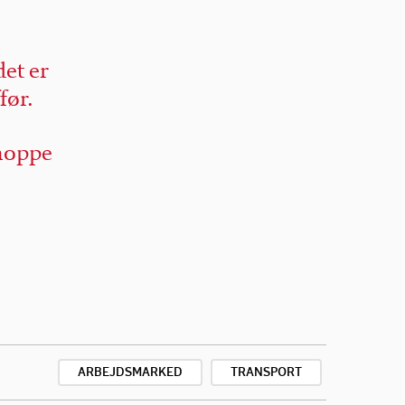
det er
før.
 hoppe
ARBEJDSMARKED
TRANSPORT