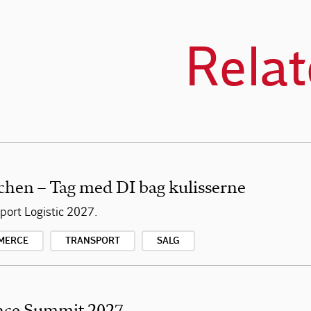
Relat
chen – Tag med DI bag kulisserne
ort Logistic 2027.
MERCE
TRANSPORT
SALG
ence Summit 2027