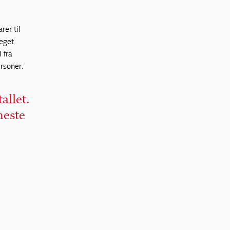
rer til
teget
 fra
rsoner.
allet.
neste