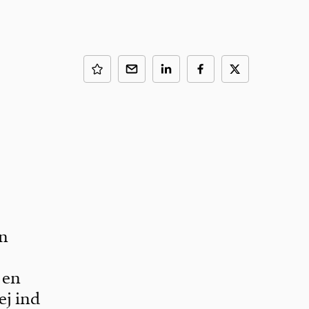
en
 en
ej ind