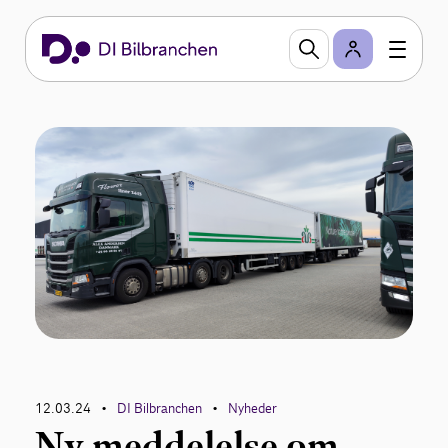
12.03.24
DI Bilbranchen
Nyheder
•
•
Ny meddelelse om