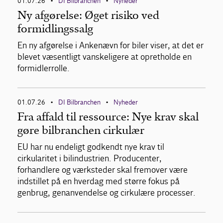
01.07.26
DI Bilbranchen
Nyheder
•
•
Ny afgørelse: Øget risiko ved
formidlingssalg
En ny afgørelse i Ankenævn for biler viser, at det er
blevet væsentligt vanskeligere at opretholde en
formidlerrolle.
01.07.26
DI Bilbranchen
Nyheder
•
•
Fra affald til ressource: Nye krav skal
gøre bilbranchen cirkulær
EU har nu endeligt godkendt nye krav til
cirkularitet i bilindustrien. Producenter,
forhandlere og værksteder skal fremover være
indstillet på en hverdag med større fokus på
genbrug, genanvendelse og cirkulære processer.