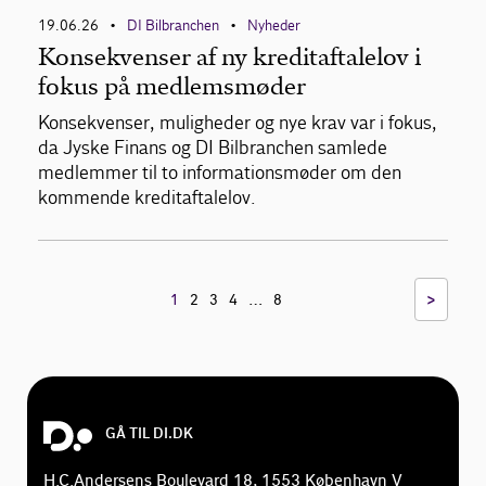
19.06.26
DI Bilbranchen
Nyheder
•
•
Konsekvenser af ny kreditaftalelov i
fokus på medlemsmøder
Konsekvenser, muligheder og nye krav var i fokus,
da Jyske Finans og DI Bilbranchen samlede
medlemmer til to informationsmøder om den
kommende kreditaftalelov.
…
>
1
2
3
4
8
GÅ TIL DI.DK
H.C.Andersens Boulevard 18, 1553 København V