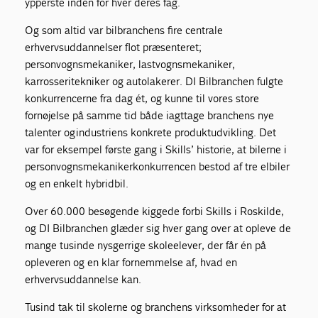
ypperste inden for hver deres fag.
Og som altid var bilbranchens fire centrale
erhvervsuddannelser flot præsenteret;
personvognsmekaniker, lastvognsmekaniker,
karrosseritekniker og autolakerer. DI Bilbranchen fulgte
konkurrencerne fra dag ét, og kunne til vores store
fornøjelse på samme tid både iagttage branchens nye
talenter og industriens konkrete produktudvikling. Det
var for eksempel første gang i Skills’ historie, at bilerne i
personvognsmekanikerkonkurrencen bestod af tre elbiler
og en enkelt hybridbil.
Over 60.000 besøgende kiggede forbi Skills i Roskilde,
og DI Bilbranchen glæder sig hver gang over at opleve de
mange tusinde nysgerrige skoleelever, der får én på
opleveren og en klar fornemmelse af, hvad en
erhvervsuddannelse kan.
Tusind tak til skolerne og branchens virksomheder for at