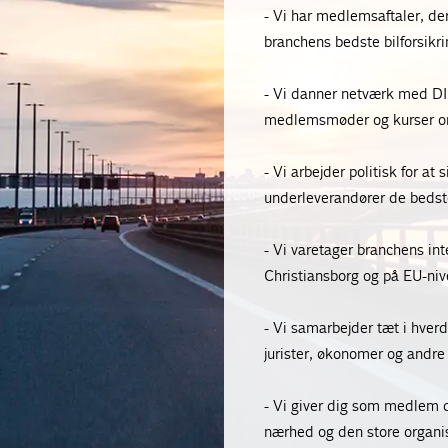
- Vi har medlemsaftaler, de
branchens bedste bilforsikr
- Vi danner netværk med DI
medlemsmøder og kurser om 
- Vi arbejder politisk for at
underleverandører de bedste
- Vi varetager branchens int
Christiansborg og på EU-niv
- Vi samarbejder tæt i hv
jurister, økonomer og andre 
- Vi giver dig som medlem d
nærhed og den store organis