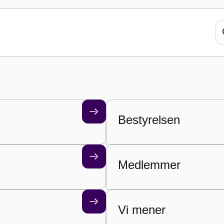
anchen
lse og medlemmer. Du er altid velkommen
lpe dig og din virksomhed.
Bestyrelsen
Medlemmer
Vi mener