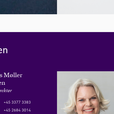
en
 Møller
en
rektør
+45 3377 3383
+45 2684 3014