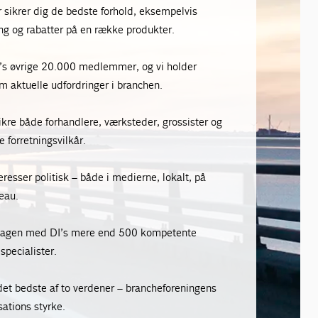
r sikrer dig de bedste forhold, eksempelvis
ing og rabatter på en række produkter.
’s øvrige 20.000 medlemmer, og vi holder
aktuelle udfordringer i branchen.
 sikre både forhandlere, værksteder, grossister og
 forretningsvilkår.
eresser politisk – både i medierne, lokalt, på
eau.
erdagen med DI’s mere end 500 kompetente
specialister.
et bedste af to verdener – brancheforeningens
ations styrke.