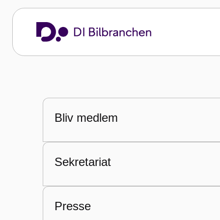
Om DI Bilbr
Mød DI Bilbranchens sekretariat, bestyre
til at kontakte os, og vi ser frem til at hjæ
DI Bilbranchen
Om DI Bilbranchen
Bliv medlem
Sekretariat
Presse