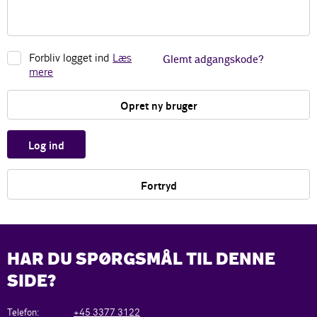
Forbliv logget ind
Læs
Glemt adgangskode?
mere
Opret ny bruger
Log ind
Fortryd
HAR DU SPØRGSMÅL TIL DENNE
SIDE?
Telefon:
+45 3377 3122