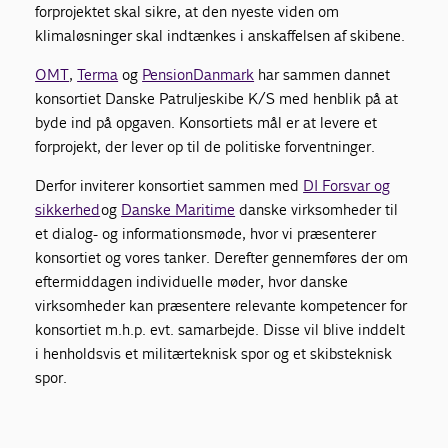
forprojektet skal sikre, at den nyeste viden om
klimaløsninger skal indtænkes i anskaffelsen af skibene.
OMT
,
Terma
og
PensionDanmark
har sammen dannet
konsortiet Danske Patruljeskibe K/S med henblik på at
byde ind på opgaven. Konsortiets mål er at levere et
forprojekt, der lever op til de politiske forventninger.
Derfor inviterer konsortiet sammen med
DI Forsvar og
sikkerhed
og
Danske Maritime
danske virksomheder til
et dialog- og informationsmøde, hvor vi præsenterer
konsortiet og vores tanker. Derefter gennemføres der om
eftermiddagen individuelle møder, hvor danske
virksomheder kan præsentere relevante kompetencer for
konsortiet m.h.p. evt. samarbejde. Disse vil blive inddelt
i henholdsvis et militærteknisk spor og et skibsteknisk
spor.