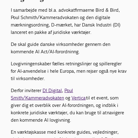
I samarbejde med bl.a. advokatfirmaerne Bird & Bird,
Poul Schmith/Kammeradvokaten og den digitale
mærkningsordning, D-mærket, har Dansk Industri (DI)
lanceret en pakke af juridiske værktøjer.
De skal guide danske virksomheder gennem den
kommende AI Act/AI-forordninng.
Lovgivningen
skaber fælles retningslinjer og spilleregler
for AI-anvendelse i hele Europa, men rejser også nye krav
til virksomheder.
Derfor inviterer
DI Digital
,
Poul
Smith/Kammeradvokaten
og
Vertica
til et event, som
giver dig et overblik over AI-forordningen, og indblik i
konkrete juridiske værktøjer, du kan bruge til at
navigere
den kommende AI lovgivning
.
En værktøjskasse med konkrete guides, vejledninger,