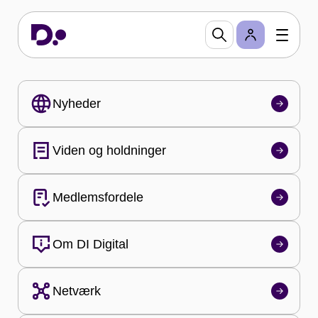
at drive teknologivirksomhed i og ud fra. Vi
repræsenterer flere end 1.000
teknologivirksomheder.
Bliv medlem
Nyheder
Viden og holdninger
Medlemsfordele
Om DI Digital
Netværk