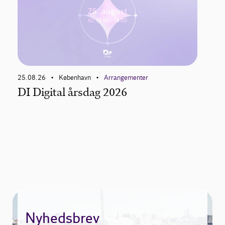
25.08.26
København
Arrangementer
02.09
•
•
ab
DI Digital årsdag 2026
Me
Dev
Nyhedsbrev