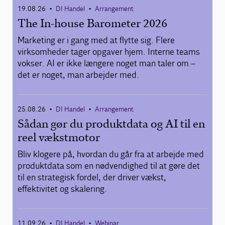
19.08.26
DI Handel
Arrangement
•
•
The In-house Barometer 2026
Marketing er i gang med at flytte sig. Flere
virksomheder tager opgaver hjem. Interne teams
vokser. AI er ikke længere noget man taler om –
det er noget, man arbejder med.
25.08.26
DI Handel
Arrangement
•
•
Sådan gør du produktdata og AI til en
reel vækstmotor
Bliv klogere på, hvordan du går fra at arbejde med
produktdata som en nødvendighed til at gøre det
til en strategisk fordel, der driver vækst,
effektivitet og skalering.
11.09.26
DI Handel
Webinar
•
•