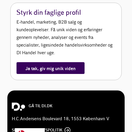
Styrk din faglige profil
E-handel, marketing, B2B salg og
kundeoplevelser. Få unik viden og erfaringer
gennem nyheder, analyser og events fra
specialister, ligesindede handelsvirksomheder og
DI Handel hver uge.
Ja tak, giv mig unik viden
GÅ TIL DI.DK
H.C.Andersens Boulevard 18, 1553 København V
SE DI'S PRIVATLIVSPOLITIK