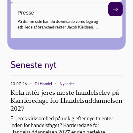
kundeadfærd hver uge, og gør din faglige profil
endnu stærkere.
Presse
På denne side kan du downloade vores logo og
et billede af branchedirektør Jacob Kjeldsen,
samt finde information om pressekontakt til
udtalelser.
Seneste nyt
10.07.26
DI Handel
Nyheder
•
•
Rekruttér jeres næste handelselev på
Karrieredage for Handelsuddannelsen
2027
Er jeres virksomhed på udkig efter nye talenter
inden for handelsfaget? Karrieredage for
Handelsuddannelsen 2027 er den perfekte