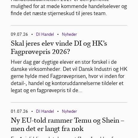
mulighed for at møde kommende handelselever og
finde det næste stjerneskud til jeres team.
09.07.26
DI Handel
Nyheder
•
•
Skal jeres elev vinde DI og HK’s
Fagprøvepris 2026?
Hver dag gør dygtige elever en stor forskel i de
danske virksomheder. Det vil Dansk Industri og HK
gerne hylde med Fagprøveprisen, hvor vi inden for
detail-, handel og kontoruddannelserne tildeler et
legat og en fagprøvepris til de…
01.07.26
DI Handel
Nyheder
•
•
Ny EU-told rammer Temu og Shein –
men det er langt fra nok