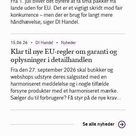
Fra 1. juli bliver det dyrere at få små pakker fra
lande uden for EU. Det er et vigtigt skridt mod fair
konkurrence – men der er brug for langt mere
håndhævelse, siger DI Handel.
15.06.26
DI Handel
Nyheder
•
•
Klar til nye EU-regler om garanti og
oplysninger i detailhandlen
Fra den 27. september 2026 skal butikker og
webshops udstyre deres salgssted med en
harmoniseret meddelelse og i nogle tilfælde
forsyne produkter med et harmoniseret mærke.
Sælger du til forbrugere? Få styr på de nye krav…
Se alle nyheder