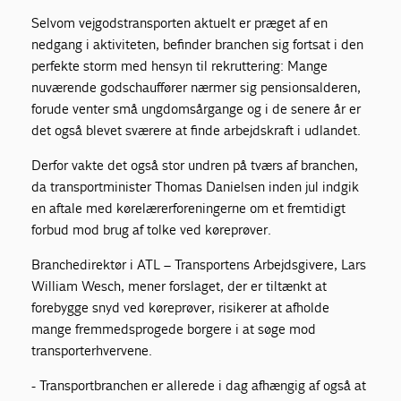
Selvom vejgodstransporten aktuelt er præget af en
nedgang i aktiviteten, befinder branchen sig fortsat i den
perfekte storm med hensyn til rekruttering: Mange
nuværende godschauffører nærmer sig pensionsalderen,
forude venter små ungdomsårgange og i de senere år er
det også blevet sværere at finde arbejdskraft i udlandet.
Derfor vakte det også stor undren på tværs af branchen,
da transportminister Thomas Danielsen inden jul indgik
en aftale med kørelærerforeningerne om et fremtidigt
forbud mod brug af tolke ved køreprøver.
Branchedirektør i ATL – Transportens Arbejdsgivere, Lars
William Wesch, mener forslaget, der er tiltænkt at
forebygge snyd ved køreprøver, risikerer at afholde
mange fremmedsprogede borgere i at søge mod
transporterhvervene.
- Transportbranchen er allerede i dag afhængig af også at