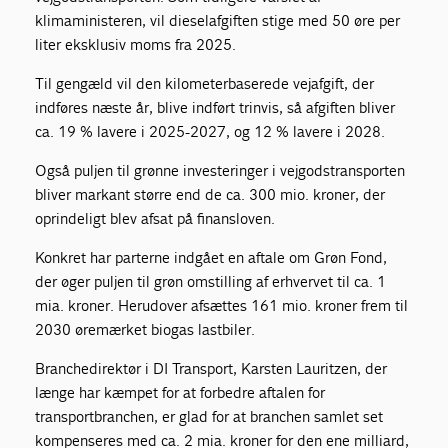
klimaministeren, vil dieselafgiften stige med 50 øre per
liter eksklusiv moms fra 2025.
Til gengæld vil den kilometerbaserede vejafgift, der
indføres næste år, blive indført trinvis, så afgiften bliver
ca. 19 % lavere i 2025-2027, og 12 % lavere i 2028.
Også puljen til grønne investeringer i vejgodstransporten
bliver markant større end de ca. 300 mio. kroner, der
oprindeligt blev afsat på finansloven.
Konkret har parterne indgået en aftale om Grøn Fond,
der øger puljen til grøn omstilling af erhvervet til ca. 1
mia. kroner. Herudover afsættes 161 mio. kroner frem til
2030 øremærket biogas lastbiler.
Branchedirektør i DI Transport, Karsten Lauritzen, der
længe har kæmpet for at forbedre aftalen for
transportbranchen, er glad for at branchen samlet set
kompenseres med ca. 2 mia. kroner for den ene milliard,