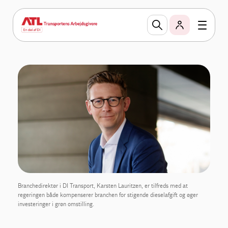
Branchedirektør i DI Transport, Karsten Lauritzen, er tilfreds med at
regeringen både kompenserer branchen for stigende dieselafgift og øger
investeringer i grøn omstilling.