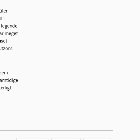
iler
n i
g legende
var meget
uset
 Utzons
aer i
samtidige
ærligt.