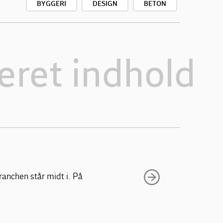
BYGGERI
DESIGN
BETON
eret indhold
ranchen står midt i. På