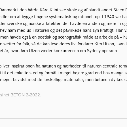
Danmark i den hårde Kåre Klint'ske skole og af blandt andet Steen E
dler om at bygge tingene systematisk og rationelt op. I 1940 var ha
er svenske og norske arkitekter, der havde en anden og mere fri o
De hev ham med ud i naturen og det påvirkede hans syn kraftigt. Han 
r, men havde også en poetisk og scenografisk måde at arbejde på – h
 sætter for folk, så de kan leve deres liv, forklarer Kim Utzon, Jørn
 det år, hvor Jørn Utzon vinder konkurrencen om Sydney operaen.
bliver inspirationen fra naturen og nærheden til naturen centrale tem
set til det enkelte sted og formål i meget højere grad end hos mange 
 meget bevidst med de forskellige materialer, men betonen dyrkes s
gasinet BETON 2-2022.