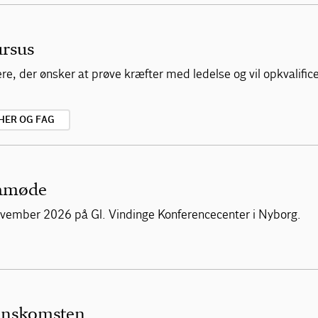
ursus
, der ønsker at prøve kræfter med ledelse og vil opkvalificere
HER OG FAG
mamøde
vember 2026 på Gl. Vindinge Konferencecenter i Nyborg.
enskomsten