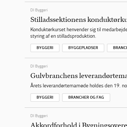
DI Byggeri
Stilladssektionens konduktørk
Konduktørkurset henvender sig til medarbejdere
styring af en stilladsproduktion.
BYGGERI
BYGGEPLADSER
BRANC
DI Byggeri
Gulvbranchens leverandørte
Årets leverandørtemamøde holdes den 19. no
BYGGERI
BRANCHER OG FAG
DI Byggeri
Akkordforhold i Bygningsover