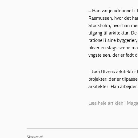
– Han var jo uddannet i 
Rasmussen, hvor det han
Stockholm, hvor han mød
tilgang til arkitektur. 
rationel i sine byggerie
bliver en slags scene man
yngste søn, der er født
I Jørn Utzons arkitektur 
projekter, der er tilpas
arkitekter. Han arbejder
Læs hele artiklen i Ma
Skrevet af: