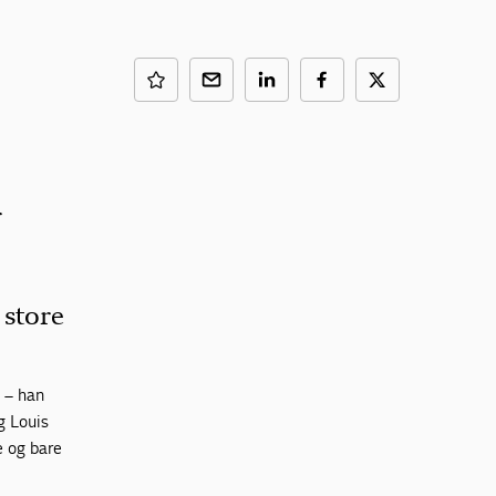
r
 store
 – han
g Louis
e og bare