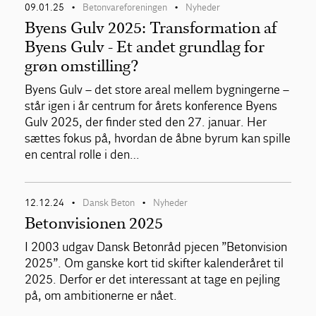
09.01.25
Betonvareforeningen
Nyheder
•
•
Byens Gulv 2025: Transformation af
Byens Gulv - Et andet grundlag for
grøn omstilling?
Byens Gulv – det store areal mellem bygningerne –
står igen i år centrum for årets konference Byens
Gulv 2025, der finder sted den 27. januar. Her
sættes fokus på, hvordan de åbne byrum kan spille
en central rolle i den…
12.12.24
Dansk Beton
Nyheder
•
•
Betonvisionen 2025
I 2003 udgav Dansk Betonråd pjecen ”Betonvision
2025”. Om ganske kort tid skifter kalenderåret til
2025. Derfor er det interessant at tage en pejling
på, om ambitionerne er nået.