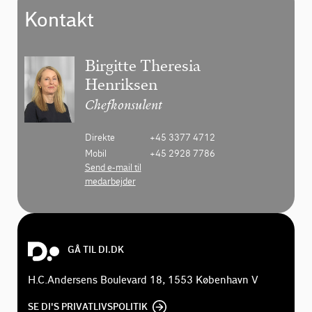
Kontakt
Birgitte Theresia
Henriksen
Chefkonsulent
Direkte
+45 3377 4712
Mobil
+45 2928 7786
Send e-mail til
medarbejder
GÅ TIL DI.DK
H.C.Andersens Boulevard 18, 1553 København V
SE DI'S PRIVATLIVSPOLITIK