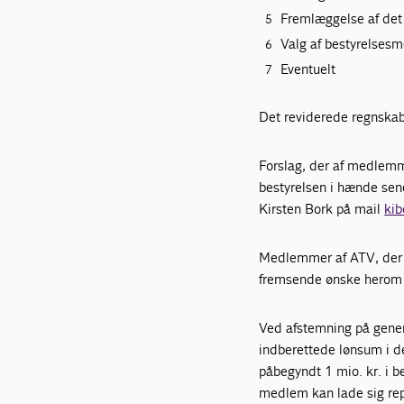
Fremlæggelse af det
Valg af bestyrelse
Eventuelt
Det reviderede regnska
Forslag, der af medlemm
bestyrelsen i hænde sene
Kirsten Bork på mail
ki
Medlemmer af ATV, der øn
fremsende ønske herom t
Ved afstemning på gener
indberettede lønsum i d
påbegyndt 1 mio. kr. i 
medlem kan lade sig repr