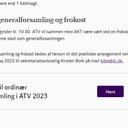
ere end 1 fuldmagt.
 generalforsamling og frokost
ynder kl. 10.00. ATV vil sammen med AKT være vært ved en frokost
mme sted som generalforsamlingen.
rsamling og frokost bedes af hensyn til det praktiske arrangement ven
j 2023 til sekretariatsansvarlig Kirsten Bork på mail
kibo@di.dk.
il ordinær
Hent
mling i ATV 2023