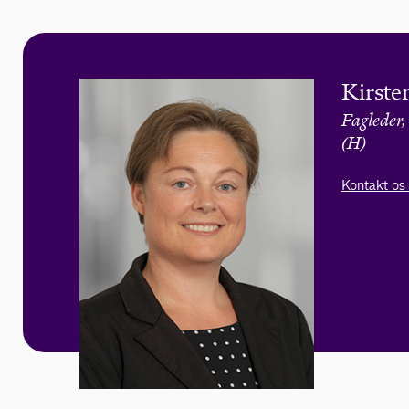
Kirste
Fagleder,
(H)
Kontakt os 