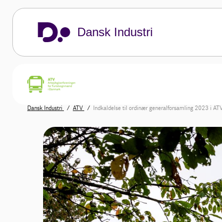
Dansk Industri
Dansk Industri
ATV
Indkaldelse til ordinær generalforsamling 2023 i AT