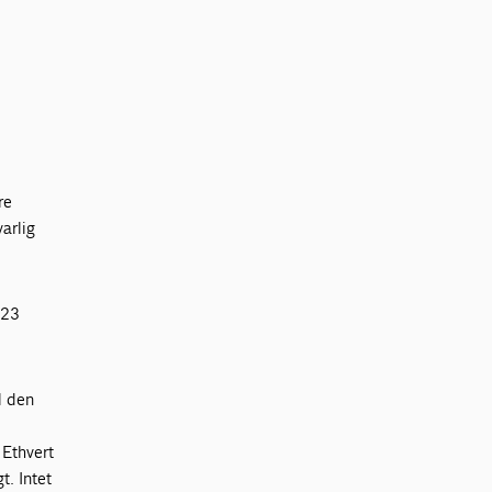
re
arlig
023
l den
 Ethvert
t. Intet