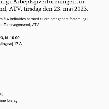
ing i Arbejdsgiverforeningen for
, ATV, tirsdag den 23. maj 2023.
es § 4 indkaldes hermed til ordinær generalforsamling i
for Turistvognmænd, ATV
3, kl. 10.00
ndingevej 17 A
ng
mne forslag