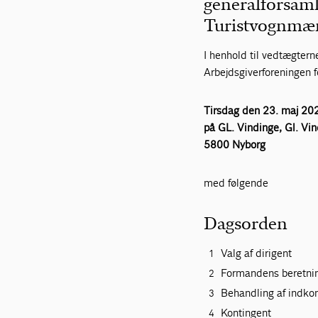
generalforsaml
Turistvognmænd
I henhold til vedtægtern
Arbejdsgiverforeningen 
Tirsdag den 23. maj 202
på GL. Vindinge, Gl. Vi
5800 Nyborg
med følgende
Dagsorden
Valg af dirigent
Formandens beretni
Behandling af indko
Kontingent