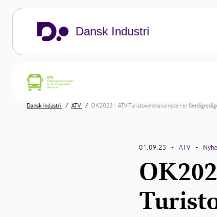
Dansk Industri
Dansk Industri
ATV
OK2023 - ATV-Turistoverenskomsten er færdigredige
01.09.23
ATV
Nyhe
•
•
OK2023
Turist