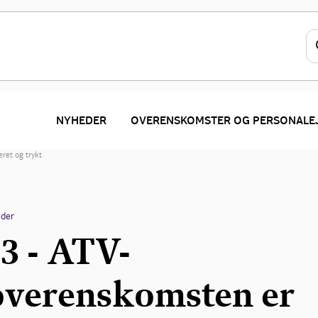
NYHEDER
OVERENSKOMSTER OG PERSONALE
ret og trykt
der
 - ATV-
overenskomsten er