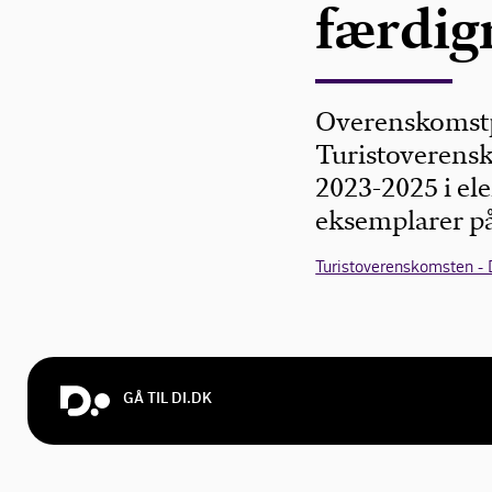
færdig
Overenskomstp
Turistoverens
2023-2025 i ele
eksemplarer på
Turistoverenskomsten - 
GÅ TIL DI.DK