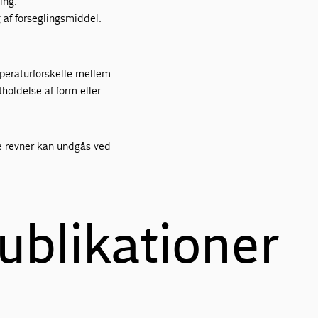
ing.
 af forseglingsmiddel.
mperaturforskelle mellem
holdelse af form eller
se revner kan undgås ved
ublikationer