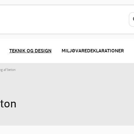
TEKNIK OG DESIGN
MILJØVAREDEKLARATIONER
ng af beton
eton