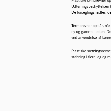
Plastiske svindrevner op
Udtørringsbeskyttelsen 
De forseglingsmidler, de
Termorevner opstår, når 
ny og gammel beton. Denn
ved anvendelse af kører
Plastiske sætningsrevne
støbning i flere lag og