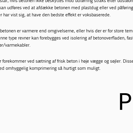
står, hvis betonen ikke beskyttes mod udtørring straks efter udstøbn
kan udføres ved at afdække betonen med plastdug eller ved påføring
r har vist sig, at have den bedste effekt er voksbaserede.
betonen er varmere end omgivelserne, eller hvis der er for store te
e type revner kan forebygges ved isolering af betonoverfladen, fast
ør/varmekabler.
r forekommer ved sætning af frisk beton i høje vægge og søjler. Dis
 med omhyggelig komprimering så hurtigt som muligt.
P