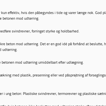
 kun effektiv, hvis den påbegyndes i tide og varer længe nok. God p
te betonen mod udtørring.
edføre svindrevner, forringet styrke og holdbarhed.
 sikre beton mod udtørring. Det er en god idé på forhånd at beslutte
d udtørring.
tte betonen mod udtørring umiddelbart efter udlægning.
ækning med plastik, presenning eller ved påsprøjtning af forsegling
ner i ung beton: Plastiske svindrevner, termorevner og plastiske sætn