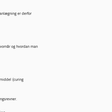
lanlægning er derfor
, hvornår og hvordan man
smiddel (curing
ingsrevner.