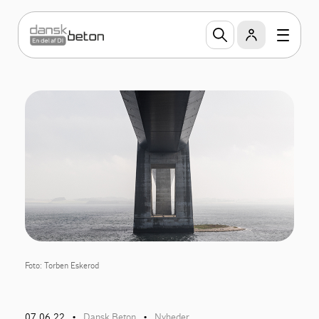
Foto: Torben Eskerod
07.06.22
Dansk Beton
Nyheder
•
•