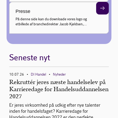
kundeadfærd hver uge, og gør din faglige profil
endnu stærkere.
Presse
På denne side kan du downloade vores logo og
et billede af branchedirektør Jacob Kjeldsen,
samt finde information om pressekontakt til
udtalelser.
Seneste nyt
10.07.26
DI Handel
Nyheder
•
•
Rekruttér jeres næste handelselev på
Karrieredage for Handelsuddannelsen
2027
Er jeres virksomhed på udkig efter nye talenter
inden for handelsfaget? Karrieredage for
Handelsuddannelsen 2027 er den perfekte