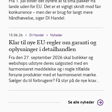
Fra 1. juli bliver det dyrere at få små pakker fra
lande uden for EU. Det er et vigtigt skridt mod fair
konkurrence – men der er brug for langt mere
håndhævelse, siger DI Handel.
15.06.26
DI Handel
Nyheder
•
•
Klar til nye EU-regler om garanti og
oplysninger i detailhandlen
Fra den 27. september 2026 skal butikker og
webshops udstyre deres salgssted med en
harmoniseret meddelelse og i nogle tilfælde
forsyne produkter med et harmoniseret mærke.
Sælger du til forbrugere? Få styr på de nye krav…
Se alle nyheder