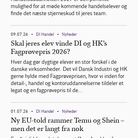
mulighed for at møde kommende handelselever og
finde det næste stjerneskud til jeres team.
09.07.26
DI Handel
Nyheder
•
•
Skal jeres elev vinde DI og HK’s
Fagprøvepris 2026?
Hver dag gør dygtige elever en stor forskel i de
danske virksomheder. Det vil Dansk Industri og HK
gerne hylde med Fagprøveprisen, hvor vi inden for
detail-, handel og kontoruddannelserne tildeler et
legat og en fagprøvepris til de…
01.07.26
DI Handel
Nyheder
•
•
Ny EU-told rammer Temu og Shein –
men det er langt fra nok