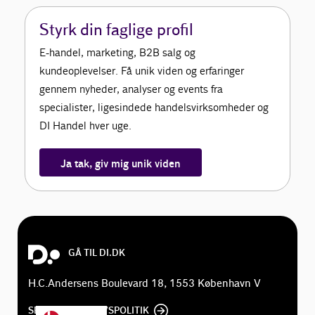
Styrk din faglige profil
E-handel, marketing, B2B salg og
kundeoplevelser. Få unik viden og erfaringer
gennem nyheder, analyser og events fra
specialister, ligesindede handelsvirksomheder og
DI Handel hver uge.
Ja tak, giv mig unik viden
GÅ TIL DI.DK
H.C.Andersens Boulevard 18, 1553 København V
SE DI'S PRIVATLIVSPOLITIK