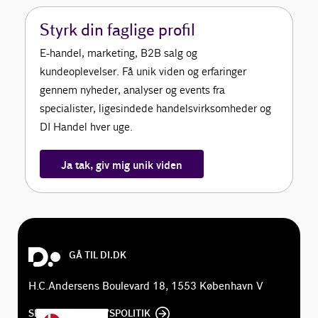
Styrk din faglige profil
E-handel, marketing, B2B salg og
kundeoplevelser. Få unik viden og erfaringer
gennem nyheder, analyser og events fra
specialister, ligesindede handelsvirksomheder og
DI Handel hver uge.
Ja tak, giv mig unik viden
GÅ TIL DI.DK
H.C.Andersens Boulevard 18, 1553 København V
SE DI'S PRIVATLIVSPOLITIK