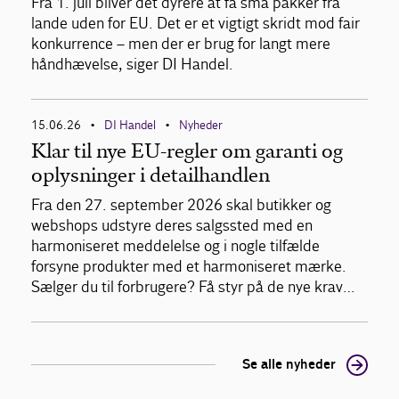
Fra 1. juli bliver det dyrere at få små pakker fra
lande uden for EU. Det er et vigtigt skridt mod fair
konkurrence – men der er brug for langt mere
håndhævelse, siger DI Handel.
15.06.26
DI Handel
Nyheder
•
•
Klar til nye EU-regler om garanti og
oplysninger i detailhandlen
Fra den 27. september 2026 skal butikker og
webshops udstyre deres salgssted med en
harmoniseret meddelelse og i nogle tilfælde
forsyne produkter med et harmoniseret mærke.
Sælger du til forbrugere? Få styr på de nye krav…
Se alle nyheder