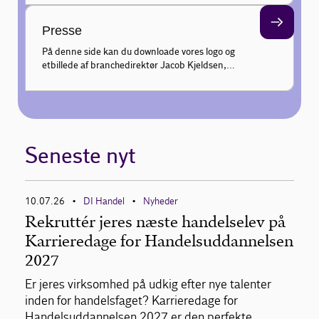
kundeadfærd hver uge, og gør din faglige profil
endnu stærkere.
Presse
På denne side kan du downloade vores logo og
et billede af branchedirektør Jacob Kjeldsen,
samt finde information om pressekontakt til
udtalelser.
Seneste nyt
10.07.26
DI Handel
Nyheder
•
•
Rekruttér jeres næste handelselev på
Karrieredage for Handelsuddannelsen
2027
Er jeres virksomhed på udkig efter nye talenter
inden for handelsfaget? Karrieredage for
Handelsuddannelsen 2027 er den perfekte