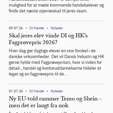
mulighed for at møde kommende handelselever og
finde det næste stjerneskud til jeres team.
09.07.26
DI Handel
Nyheder
•
•
Skal jeres elev vinde DI og HK’s
Fagprøvepris 2026?
Hver dag gør dygtige elever en stor forskel i de
danske virksomheder. Det vil Dansk Industri og HK
gerne hylde med Fagprøveprisen, hvor vi inden for
detail-, handel og kontoruddannelserne tildeler et
legat og en fagprøvepris til de…
01.07.26
DI Handel
Nyheder
•
•
Ny EU-told rammer Temu og Shein –
men det er langt fra nok