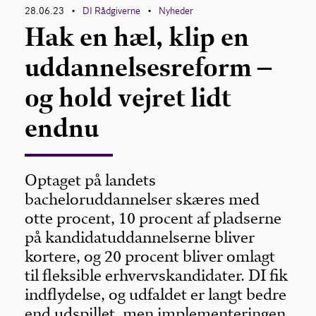
28.06.23
DI Rådgiverne
Nyheder
•
•
Hak en hæl, klip en
uddannelsesreform –
og hold vejret lidt
endnu
Optaget på landets
bacheloruddannelser skæres med
otte procent, 10 procent af pladserne
på kandidatuddannelserne bliver
kortere, og 20 procent bliver omlagt
til fleksible erhvervskandidater. DI fik
indflydelse, og udfaldet er langt bedre
end udspillet, men implementeringen