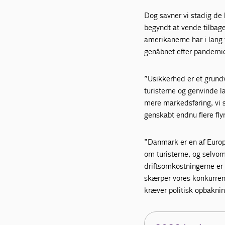
Dog savner vi stadig de 
begyndt at vende tilbage
amerikanerne har i lang t
genåbnet efter pandemi
”Usikkerhed er et grundvi
turisterne og genvinde l
mere markedsføring, vi sk
genskabt endnu flere fly
”Danmark er en af Europa
om turisterne, og selvo
driftsomkostningerne er 
skærper vores konkurrenc
kræver politisk opbaknin