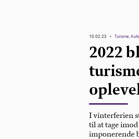
10.02.23
Turisme, Kult
•
2022 bl
turism
opleve
I vinterferien 
til at tage imo
imponerende bes