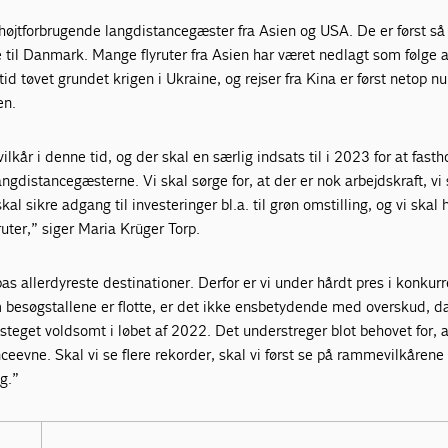
højtforbrugende langdistancegæster fra Asien og USA. De er først s
 til Danmark. Mange flyruter fra Asien har været nedlagt som følge a
id tøvet grundet krigen i Ukraine, og rejser fra Kina er først netop nu
en.
lkår i denne tid, og der skal en særlig indsats til i 2023 for at fasth
angdistancegæsterne. Vi skal sørge for, at der er nok arbejdskraft, vi
al sikre adgang til investeringer bl.a. til grøn omstilling, og vi skal
ruter,” siger Maria Krüger Torp.
s allerdyreste destinationer. Derfor er vi under hårdt pres i konkur
m besøgstallene er flotte, er det ikke ensbetydende med overskud, d
steget voldsomt i løbet af 2022. Det understreger blot behovet for, a
eevne. Skal vi se flere rekorder, skal vi først se på rammevilkårene
g.”