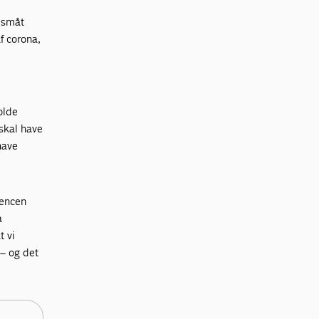
å småt
f corona,
olde
 skal have
 have
rencen
a
t vi
 – og det