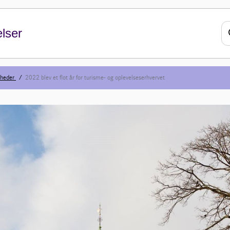
lser
heder
2022 blev et flot år for turisme- og oplevelseserhvervet