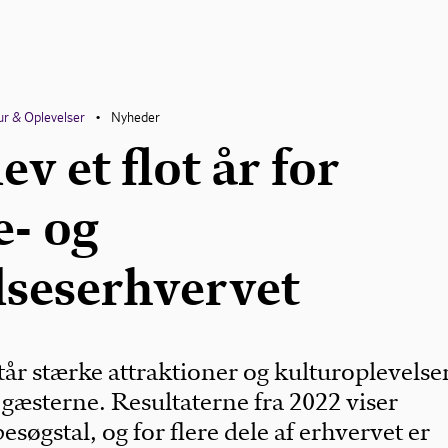
ur & Oplevelser
Nyheder
•
ev et flot år for
e- og
lseserhvervet
står stærke attraktioner og kulturoplevelse
d gæsterne. Resultaterne fra 2022 viser
øgstal, og for flere dele af erhvervet er