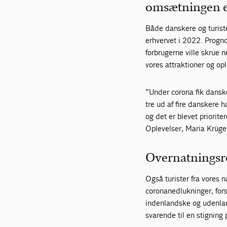
omsætningen e
Både danskere og turister
erhvervet i 2022. Progn
forbrugerne ville skrue n
vores attraktioner og op
”Under corona fik danske
tre ud af fire danskere h
og det er blevet priorite
Oplevelser, Maria Krüge
Overnatningsr
Også turister fra vores 
coronanedlukninger, fors
indenlandske og udenlan
svarende til en stigning 