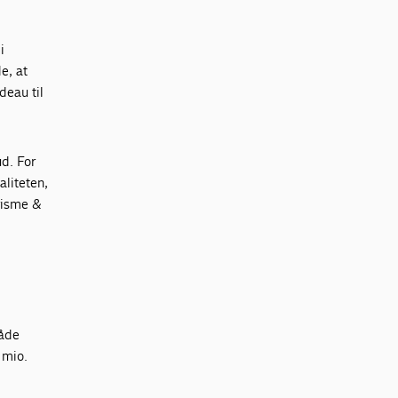
i
e, at
deau til
ud. For
aliteten,
urisme &
både
 mio.