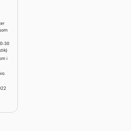
ter
 som
10-30
tik)
om i
io.
022