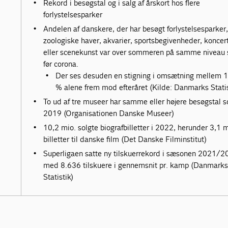
Rekord i besøgstal og i salg af årskort hos flere
forlystelsesparker
Andelen af danskere, der har besøgt forlystelsesparker,
zoologiske haver, akvarier, sportsbegivenheder, koncer
eller scenekunst var over sommeren på samme niveau
før corona.
Der ses desuden en stigning i omsætning mellem 
% alene frem mod efteråret (Kilde: Danmarks Statis
To ud af tre museer har samme eller højere besøgstal s
2019 (Organisationen Danske Museer)
10,2 mio. solgte biografbilletter i 2022, herunder 3,1 m
billetter til danske film (Det Danske Filminstitut)
Superligaen satte ny tilskuerrekord i sæsonen 2021/2
med 8.636 tilskuere i gennemsnit pr. kamp (Danmarks
Statistik)