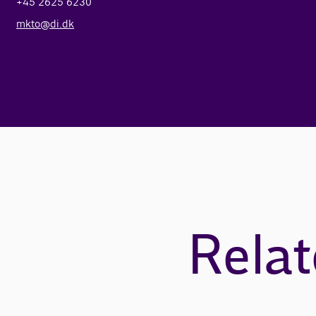
+45 2625 6230
mkto@di.dk
Relat