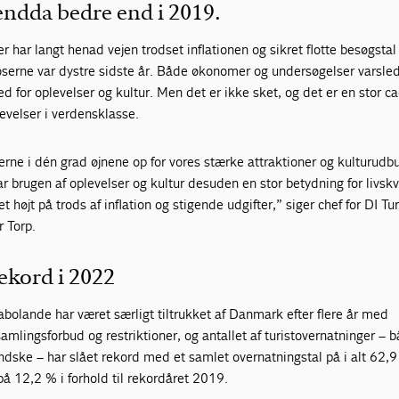
ndda bedre end i 2019.
 har langt henad vejen trodset inflationen og sikret flotte besøgstal 
oserne var dystre sidste år. Både økonomer og undersøgelser varsled
ed for oplevelser og kultur. Men det er ikke sket, og det er en stor ca
levelser i verdensklasse.
rne i dén grad øjnene op for vores stærke attraktioner og kulturudb
ar brugen af oplevelser og kultur desuden en stor betydning for livskv
ret højt på trods af inflation og stigende udgifter,” siger chef for DI T
r Torp.
ekord i 2022
nabolande har været særligt tiltrukket af Danmark efter flere år med
amlingsforbud og restriktioner, og antallet af turistovernatninger – 
dske – har slået rekord med et samlet overnatningstal på i alt 62,9
på 12,2 % i forhold til rekordåret 2019.