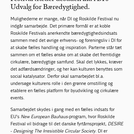
Udvalg for Bæredygtighed.
Mulighederne er mange, når DI og Roskilde Festival nu
indgår samarbejde. Det primære formål er at koble
Roskilde Festivals anerkendte bæredygtighedsindsats
sammen med det øvrige erhvervs- og foreningsliv i DI for
at skabe fælles handling og inspiration. Parterne står tæt
sammen om et fælles ønske om at skabe det fremtidige
cirkulære, bæredygtige samfund. Skal det lykkes, kræver
det adfærdsændringer, og her kan kulturen benyttes som
social katalysator. Derfor skal samarbejdet bl.a.
undersøge kulturens rolle i den grønne omstilling og
etablere en fælles platform for byudvikling og cirkulære
events.
Samarbejdet skydes i gang med en fælles indsats for
EU’s
New European Bauhaus
-program, hvor Roskilde
Festival vil bidrage til det danske fyrtårnsprojekt,
DESIRE
-
Designing The Irresistible Circular Society
. DI er