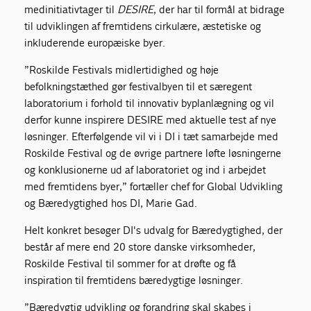
medinitiativtager til
DESIRE
, der har til formål at bidrage
til udviklingen af fremtidens cirkulære, æstetiske og
inkluderende europæiske byer.
”Roskilde Festivals midlertidighed og høje
befolkningstæthed gør festivalbyen til et særegent
laboratorium i forhold til innovativ byplanlægning og vil
derfor kunne inspirere DESIRE med aktuelle test af nye
løsninger. Efterfølgende vil vi i DI i tæt samarbejde med
Roskilde Festival og de øvrige partnere løfte løsningerne
og konklusionerne ud af laboratoriet og ind i arbejdet
med fremtidens byer,” fortæller chef for Global Udvikling
og Bæredygtighed hos DI, Marie Gad.
Helt konkret besøger DI's udvalg for Bæredygtighed, der
består af mere end 20 store danske virksomheder,
Roskilde Festival til sommer for at drøfte og få
inspiration til fremtidens bæredygtige løsninger.
”Bæredygtig udvikling og forandring skal skabes i