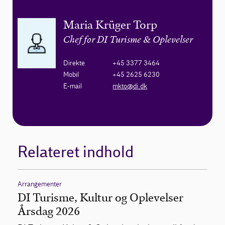
Maria Krüger Torp
Chef for DI Turisme & Oplevelser
Direkte
+45 3377 3464
Mobil
+45 2625 6230
E-mail
mkto@di.dk
Relateret indhold
Arrangementer
DI Turisme, Kultur og Oplevelser
Årsdag 2026