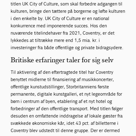
titlen UK City of Culture, som skal forbedre adgangen til
kulturen, bringe den tættere på borgerne og løfte kulturen
i den enkelte by. UK City of Culture er en national
konkurrence med imponerende succes. Hos den
nuværende titelindehaver fra 2021, Coventry, er det
lykkedes at tiltrække mere end 1,5 mia. kr. i
investeringer fra både offentlige og private bidragsydere.
Britiske erfaringer taler for sig selv
Til aktivering af den eftertragtede titel har Coventry
benyttet midlerne til finansiering af musikkoncerter,
offentlige kunstudstillinger, Storbritanniens første
permanente, digitale kunstgalleri, et nyt legeområde for
børn i centrum af byen, etablering af et nyt hotel og
forbedringer af den offentlige transport. Med titlen følger
desuden en omfattende inddragelse af lokale gæster fra
svækkede økonomiske kår, idet 43 pct. af billetterne i
Coventry blev udstedt til denne gruppe. Der er dermed