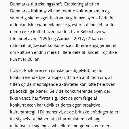
Danmarks tiltrækningskraft. Etablering af titlen
Danmarks Kulturby vil understøtte kulturturismen og
samtidig skabe øget tilstrømning til nye byer – både fra
indenlandske og udenlandske gæster. Til forskel fra de
europæiske kulturhovedstæder, hvor København var
titelindehaver i 1996 og Aarhus i 2017, så kan en
nationalt afgrænset konkurrence udbrede engagementet
om kulturen endnu mere til flere dele af landet – og ikke
kun hver 20. år.
I UK er konkurrencen ganske prestigefyldt, og de
konkurrerende byer ansøger ud fra en ambition om, at
titlen og de medfølgende aktiviteter kan løfte hele byen
på adskillige planer. Selv de konkurrerende byer, der
ikke vandt, har flyttet sig, idet de som følge af
konkurrencen har udviklet deres egen proaktive
kulturstrategi. I DI mener vi, at de britiske erfaringer taler
for sig selv. Vi håber, at kulturministeren vil tage
initiativet til sig, og vi vil hellere end gerne være med-