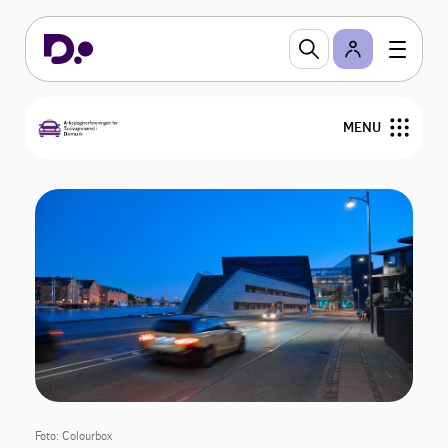
MENU
Nyheder
Overenskomst og kontrakter
Vedtægter
Årshjul
Bestyrelse
Foto: Colourbox
Medlemmer