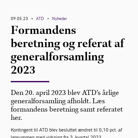
Kontakt
09.05.23
ATD
Nyheder
•
•
Formandens
beretning og referat af
generalforsamling
2023
Den 20. april 2023 blev ATD’s årlige
generalforsamling afholdt. Læs
formandens beretning samt referatet
her.
Kontingent til ATD blev besluttet ændret til 0,10 pct. af
lønsummen med virkning fra 3. kvartal 2023.