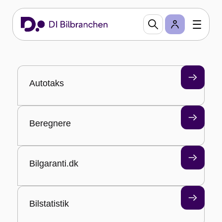
Medlemsfordele
Som medlem af DI Bilbranchen har du mulighed
for at trække på en række services og netværk, der
både sikrer din virksomhed konkret værdi,
kontante fordele såvel som praktiske værktøjer i
hverdagen.
Autotaks
Beregnere
Bilgaranti.dk
Bilstatistik