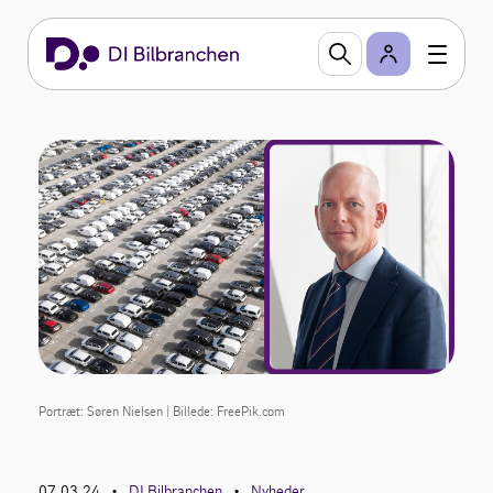
Portræt: Søren Nielsen | Billede: FreePik.com
07.03.24
DI Bilbranchen
Nyheder
•
•