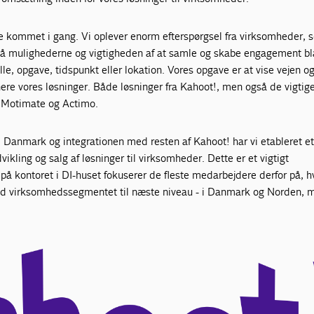
ige kommet i gang. Vi oplever enorm efterspørgsel fra virksomheder, 
så mulighederne og vigtigheden af at samle og skabe engagement b
le, opgave, tidspunkt eller lokation. Vores opgave er at vise vejen o
ere vores løsninger. Både løsninger fra Kahoot!, men også de vigtig
a Motimate og Actimo.
 Danmark og integrationen med resten af Kahoot! har vi etableret et
ikling og salg af løsninger til virksomheder. Dette er et vigtigt
å kontoret i DI-huset fokuserer de fleste medarbejdere derfor på, h
od virksomhedssegmentet til næste niveau - i Danmark og Norden, 