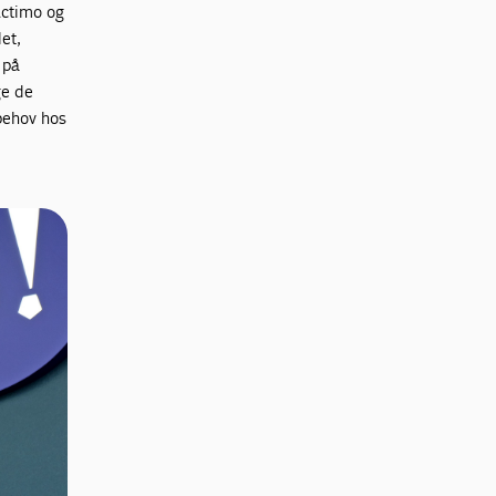
Actimo og
et,
 på
ge de
behov hos