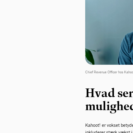
Chief Revenue Officer hos Kahoo
Hvad ser 
mulighe
Kahoot! er vokset betydel
inkluderer stærk vækst i