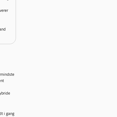
verer
rand
ermindste
ent
ybride
dt i gang