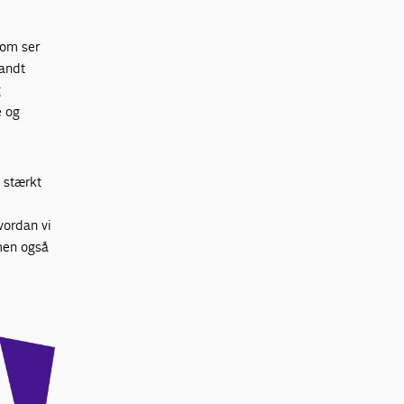
som ser
landt
g
e og
 stærkt
vordan vi
men også