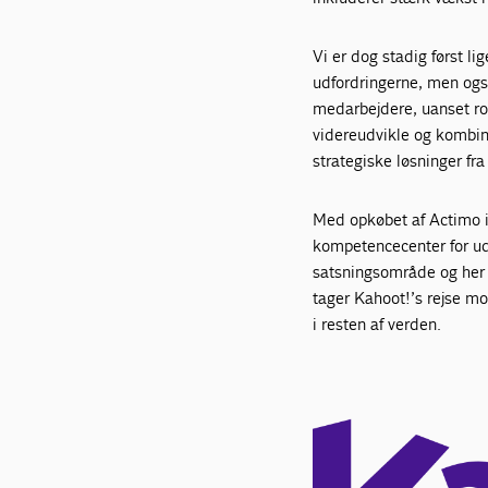
Vi er dog stadig først l
udfordringerne, men og
medarbejdere, uanset rol
videreudvikle og kombin
strategiske løsninger fr
Med opkøbet af Actimo i
kompetencecenter for udv
satsningsområde og her p
tager Kahoot!’s rejse m
i resten af verden.