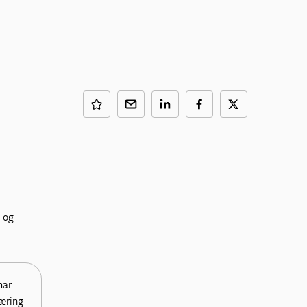
 og
har
æring