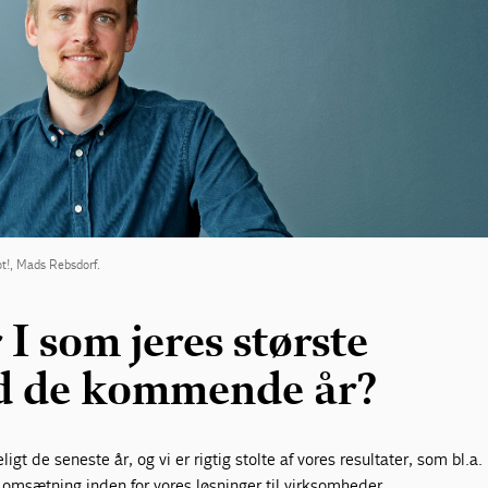
t!, Mads Rebsdorf.
I som jeres største
d de kommende år?
igt de seneste år, og vi er rigtig stolte af vores resultater, som bl.a.
 omsætning inden for vores løsninger til virksomheder.