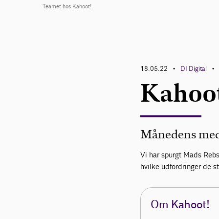
Teamet hos Kahoot!.
18.05.22
DI Digital
•
•
Kahoo
Månedens medl
Vi har spurgt Mads Rebs
hvilke udfordringer de st
Om Kahoot!