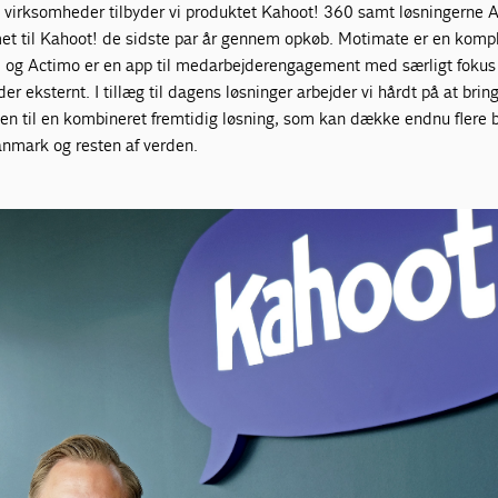
l virksomheder tilbyder vi produktet Kahoot! 360 samt løsningerne 
 til Kahoot! de sidste par år gennem opkøb. Motimate er en kompl
 og Actimo er en app til medarbejderengagement med særligt fokus
r eksternt. I tillæg til dagens løsninger arbejder vi hårdt på at brin
 til en kombineret fremtidig løsning, som kan dække endnu flere 
anmark og resten af verden.