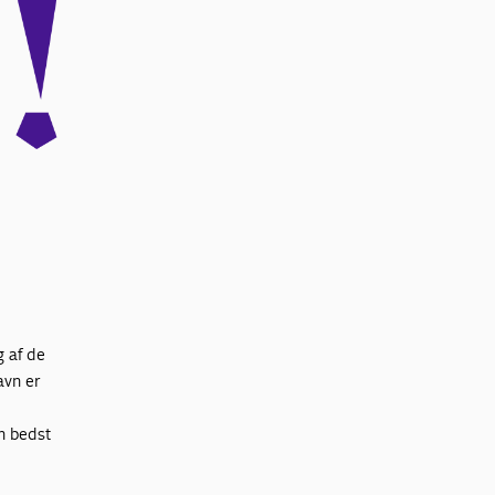
g af de
avn er
n bedst