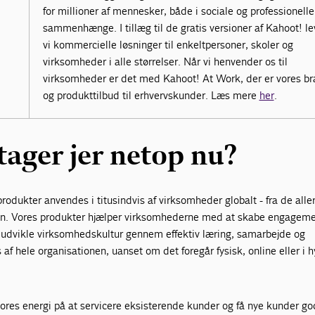
for millioner af mennesker, både i sociale og professionelle
sammenhænge. I tillæg til de gratis versioner af Kahoot! le
vi kommercielle løsninger til enkeltpersoner, skoler og
virksomheder i alle størrelser. Når vi henvender os til
virksomheder er det med Kahoot! At Work, der er vores b
og produkttilbud til erhvervskunder. Læs mere
her
.
ager jer netop nu?
odukter anvendes i titusindvis af virksomheder globalt - fra de all
erden. Vores produkter hjælper virksomhederne med at skabe engagem
udvikle virksomhedskultur gennem effektiv læring, samarbejde og
f hele organisationen, uanset om det foregår fysisk, online eller i h
 vores energi på at servicere eksisterende kunder og få nye kunder go