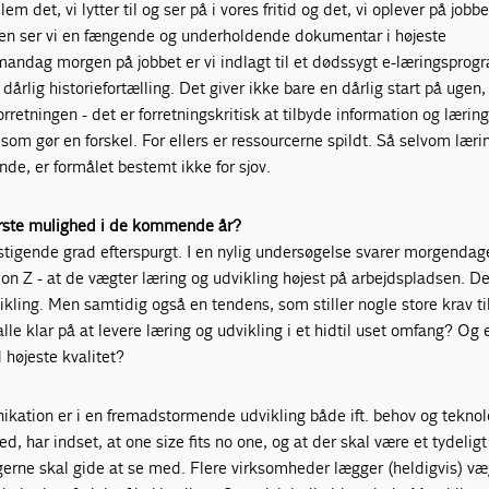
em det, vi lytter til og ser på i vores fritid og det, vi oplever på jobbet
faen ser vi en fængende og underholdende dokumentar i højeste
 mandag morgen på jobbet er vi indlagt til et dødssygt e-læringspro
årlig historiefortælling. Det giver ikke bare en dårlig start på ugen,
forretningen - det er forretningskritisk at tilbyde information og læri
g som gør en forskel. For ellers er ressourcerne spildt. Så selvom lær
de, er formålet bestemt ikke for sjov.
ørste mulighed i de kommende år?
 stigende grad efterspurgt. I en nylig undersøgelse svarer morgenda
n Z - at de vægter læring og udvikling højest på arbejdspladsen. De
vikling. Men samtidig også en tendens, som stiller nogle store krav ti
lle klar på at levere læring og udvikling i et hidtil uset omfang? Og e
d højeste kvalitet?
ikation er i en fremadstormende udvikling både ift. behov og teknol
d, har indset, at one size fits no one, og at der skal være et tydelig
legerne skal gide at se med. Flere virksomheder lægger (heldigvis) væ