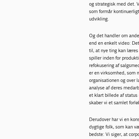
og strategisk med det. 
som formår kontinuerligt
udvikling.
Og det handler om andet e
end en enkelt video: Det
til, at nye ting kan lær
spiller inden for produkt
refokusering af salgsmed
er en virksomhed, som ma
organisationen og over l
analyse af deres medarb
et klart billede af stat
skaber vi et samlet forl
Derudover har vi en kons
dygtige folk, som kan vær
bedste: Vi siger, at corp