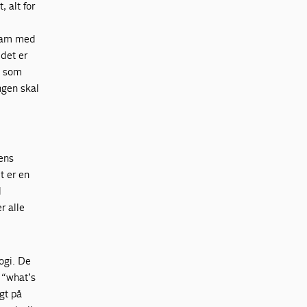
, alt for
gram med
 det er
ng som
ingen skal
gens
t er en
l
r alle
ogi. De
t “what’s
gt på