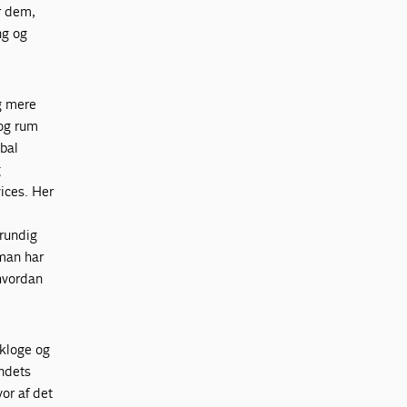
r dem,
ng og
ig mere
 og rum
obal
g
ices. Her
grundig
 man har
 hvordan
 kloge og
andets
vor af det