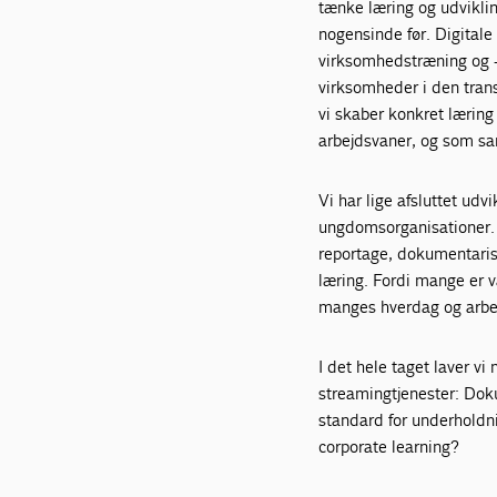
tænke læring og udviklin
nogensinde før. Digitale
virksomhedstræning og -ud
virksomheder i den trans
vi skaber konkret lærin
arbejdsvaner, og som sam
Vi har lige afsluttet udv
ungdomsorganisationer. H
reportage, dokumentarisk
læring. Fordi mange er va
manges hverdag og arbej
I det hele taget laver 
streamingtjenester: Doku
standard for underholdni
corporate learning?