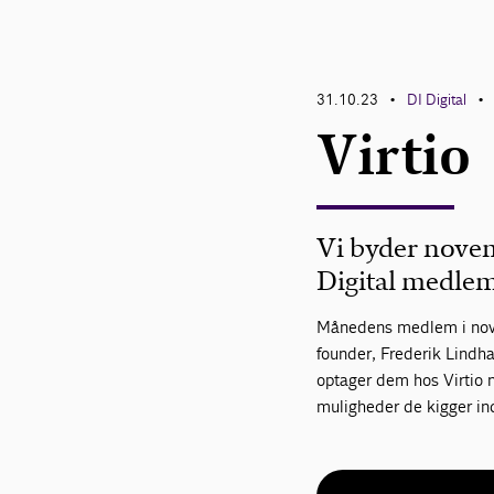
31.10.23
DI Digital
•
•
Virtio
Vi byder nove
Digital medlem
Månedens medlem i novem
founder, Frederik Lindha
optager dem hos Virtio n
muligheder de kigger i