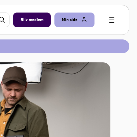
Bliv medlem
Min side