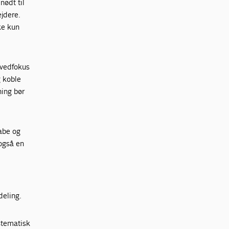
nødt til
ejdere.
ke kun
ovedfokus
g koble
ning bør
kabe og
 også en
deling.
ystematisk