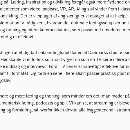
g på: Læring, inspiration og udvikling foregår også mere flydende e
 elementer som video, podcast, VR, AR, AI og spil vinder frem i klas
vikling. Det er vi optaget af - og særligt er vi optaget af at hjælpe
formation: Vi rådgiver i, hvordan det optimale læringssetup ser ud 
g og træning og intern kommunikation, som passer ind i moderne me
tidig er effektivt.
iklingen af et digitalt onboardingforløb for en af Danmarks største bø
er skabte vi et forløb, som var bygget op som en TV-serie i flere a
e indslag og interviews. Fordi TV-serier er vanvittigt effektive formi
nt til formatet. Og fordi en serie i flere afsnit passer praktisk godt i
dsliv.
vi mere og mere læring og træning, som minder om det, man møder på
mentarisk læring, podcasts og spil. Vi kan se, at streaming er bleve
ng og formidling, så hvorfor ikke udnytte alle byggestenene i stream