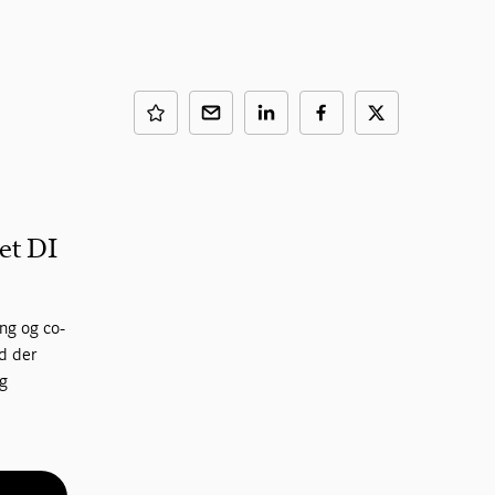
et DI
ng og co-
ad der
og