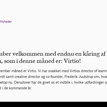
Nyheder
mber velkommen med endnu en kåring af 
, som i denne måned er: Virtio!
ber måned er Virtio. Vi har snakket med Virtios director of learni
rdt samt creative director og co-founder, Frederik Juulstrup om, hv
etop nu. Derudover har de givet os et indblik i, hvilke udfordringer 
nd i de kommende år.