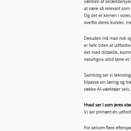
værdien af skræddersyede
at være så relevant som 
Og det er kernen i vores
overfor deres kunder, 
Desuden må man nok også
er hele tiden at udfordr
det med didaktik, kommu
naturligvis altid tjene et
Samtidig ser vi teknologi
tilpasse sin læring og t
række AI-værktøjer selv,
Hvad ser I som jeres st
Vi ser primært én udfordr
For selvom flere eftersp