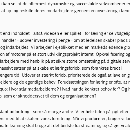
Vi kan se, at de allermest dynamiske og succesfulde virksomheder e
 at up- og reskille deres medarbejdere gennem en investering i læri
nd indholdet - altså videoen eller spillet - for læring er selvfølgel
 handler - udover investering i penge - om at ledelsen skaber plads
es og indarbejdes. Vi arbejder i øjeblikket med en markedsledende gl
ion af motorer på et stort udviklingsprojekt internt: Opkvalificering o
arbejdere med henblik på at sikre større omsætning på digitale serv
ssivt satser på at skabe et læringsforløb, som forankres bredt i
ængere tid. Udover et stærkt forløb, prioriterede de også at lave en 
ejdere og de egentlige behov. Forudsætningen for læring er ofte, at
us quo: Hvor står medarbejderne? Hvad har de konkret behov for? Og
øb, som er skræddersyet til dem og organisationen?
tant udfordring - som så mange andre: Vi er hele tiden på jagt efter
e med til at skalere vores forretning. Når vi producerer, bruger vi l
orate learning skal bruge alt det bedste fra streaming, og så gør vi al