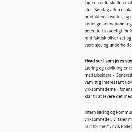
Lige nu er forskellen mell
stor. Søndag aften i so
produktionskvalitet, og
kedelige animationer og d
potentielt skadeligt for 
rent faktisk bliver set o
være sjov og underholden
Hvad ser I som jeres st
Læring og udvikling er i
medarbejdere - Generatio
vanvittig interessant ud
virksomhederne - for er a
klar til at levere det me
Intern læring og kommun
virksomheder, vi taler me
in it for me?”, hvis kol