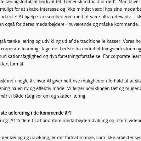
 læringsforløb af høj kvalitet. Generisk indhold er dødt. Man bliver 
muligt for at skabe interesse og ikke mindst værdi hos sine medarb
 arbejde: At hjælpe virksomhederne med at være ultra relevante - ik
men også for deres medarbejdere - nuværende og måske kommende.
 tænke læring og udvikling ud af de traditionelle kasser. Vores h
e corporate learning: Tage det bedste fra underholdningsindustrien o
nikationsfaglighed og dyb forretningsforståelse. For corporate lear
 klart formål.
sk ind i nogle år, hvor AI giver helt nye muligheder i forhold til at s
ræning på en ny og effektiv måde. Vi følger udviklingen tæt og bruger
 når vi både rådgiver om og skaber læring.
ørste udfordring i de kommende år?
ing: At få flere til at prioritere medarbejderudvikling og intern viden
ørger læring og udvikling, er der fortsat mange, som ikke arbejder s