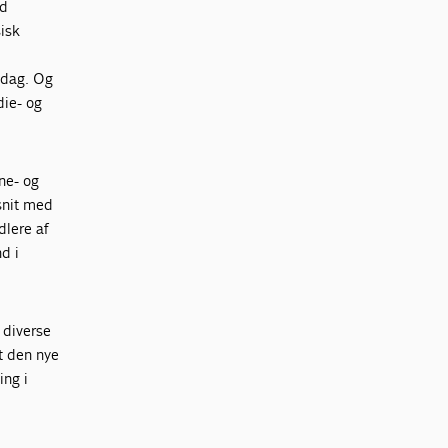
nd
sisk
i dag. Og
die- og
rne- og
fsnit med
dlere af
nd i
 diverse
t den nye
ing i