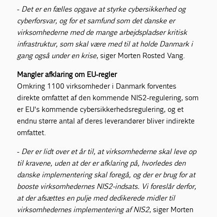
-
Det er en fælles opgave at styrke cybersikkerhed og
cyberforsvar, og for et samfund som det danske er
virksomhederne med de mange arbejdspladser kritisk
infrastruktur, som skal være med til at holde Danmark i
gang også under en krise
, siger Morten Rosted Vang.
Mangler afklaring om EU-regler
Omkring 1100 virksomheder i Danmark forventes
direkte omfattet af den kommende NIS2-regulering, som
er EU's kommende cybersikkerhedsregulering, og et
endnu større antal af deres leverandører bliver indirekte
omfattet.
-
Der er lidt over et år til, at virksomhederne skal leve op
til kravene, uden at der er afklaring på, hvorledes den
danske implementering skal foregå, og der er brug for at
booste virksomhedernes NIS2-indsats. Vi foreslår derfor,
at der afsættes en pulje med dedikerede midler til
virksomhedernes implementering af NIS2
, siger Morten