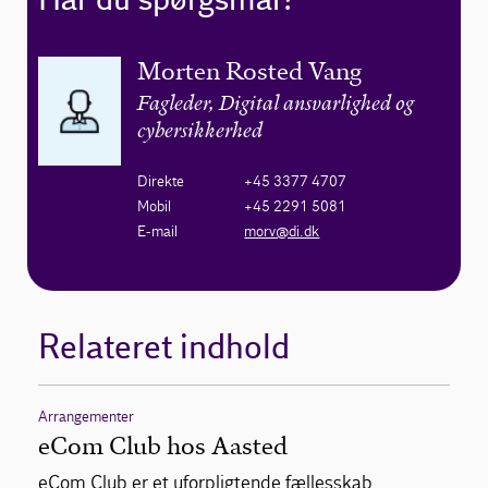
Har du spørgsmål?
Morten Rosted Vang
Fagleder, Digital ansvarlighed og
cybersikkerhed
Direkte
+45 3377 4707
Mobil
+45 2291 5081
E-mail
morv@di.dk
Relateret indhold
Arrangementer
eCom Club hos Aasted
eCom Club er et uforpligtende fællesskab