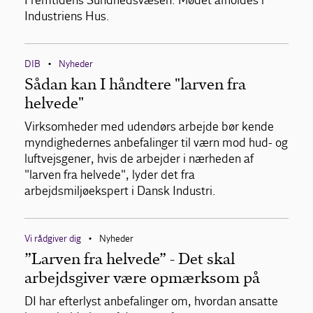
Fremtidens Sundhedsvæsen. Mødet afholdes i
Industriens Hus.
DIB
Nyheder
•
Sådan kan I håndtere "larven fra
helvede"
Virksomheder med udendørs arbejde bør kende
myndighedernes anbefalinger til værn mod hud- og
luftvejsgener, hvis de arbejder i nærheden af
"larven fra helvede", lyder det fra
arbejdsmiljøekspert i Dansk Industri.
Vi rådgiver dig
Nyheder
•
”Larven fra helvede” - Det skal
arbejdsgiver være opmærksom på
DI har efterlyst anbefalinger om, hvordan ansatte