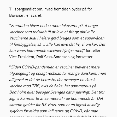
Til spørgsmålet om, hvad fremtiden byder på for
Bavarian, er svaret:
”
Fremtiden bliver endnu mere fokuseret på at bruge
vacciner som redskab til at leve et frit og aktivt liv.
Vaccinerne skal i højere grad bruges som et supervåben
til forebyggelse, så vi alle kan leve det liv, vi ønsker. Det
kan vores kommende vacciner hjælpe med
,” fortæller
Vice President, Rolf Sass-Sørensen og fortsætter:
”
Siden COVID-pandemien er vacciner blevet et mere
tilgængeligt og oplagt redskab for mange danskere, men
alligevel er det de færreste, der overvejer en dansk
vaccine mod TBE, hvis de f.eks. har sommerhus på
Bornholm eller besøger Sveriges natur jævnligt. Det tror
jeg, vi kommer til at se mere af i de kommende år. Det
samme gælder for RS-virus, som er en ligeså alvorlig
sygdom for ældre som influenza og COVID, når man