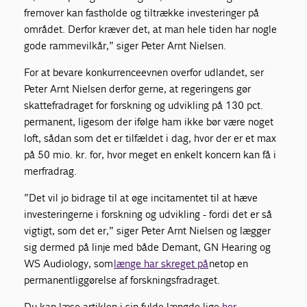
fremover kan fastholde og tiltrække investeringer på
området. Derfor kræver det, at man hele tiden har nogle
gode rammevilkår,” siger Peter Arnt Nielsen.
For at bevare konkurrenceevnen overfor udlandet, ser
Peter Arnt Nielsen derfor gerne, at regeringens gør
skattefradraget for forskning og udvikling på 130 pct.
permanent, ligesom der ifølge ham ikke bør være noget
loft, sådan som det er tilfældet i dag, hvor der er et max
på 50 mio. kr. for, hvor meget en enkelt koncern kan få i
merfradrag.
”Det vil jo bidrage til at øge incitamentet til at hæve
investeringerne i forskning og udvikling - fordi det er så
vigtigt, som det er,” siger Peter Arnt Nielsen og lægger
sig dermed på linje med både Demant, GN Hearing og
WS Audiology, som
længe har skreget på
netop en
permanentliggørelse af forskningsfradraget.
Du kan læse artiklen i sin fulde længde lige
her.