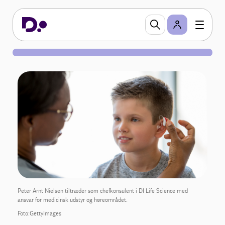
Peter Arnt Nielsen tiltræder som chefkonsulent i DI Life Science med
ansvar for medicinsk udstyr og høreområdet.
Foto:GettyImages