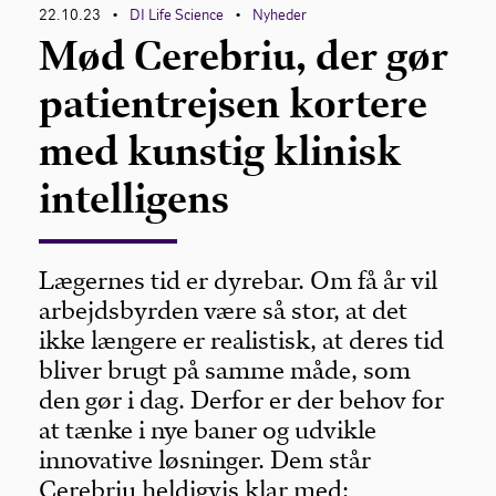
22.10.23
DI Life Science
Nyheder
•
•
Mød Cerebriu, der gør
patientrejsen kortere
med kunstig klinisk
intelligens
Lægernes tid er dyrebar. Om få år vil
arbejdsbyrden være så stor, at det
ikke længere er realistisk, at deres tid
bliver brugt på samme måde, som
den gør i dag. Derfor er der behov for
at tænke i nye baner og udvikle
innovative løsninger. Dem står
Cerebriu heldigvis klar med: