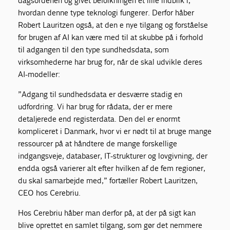
dagsordenen og givet befolkningen et lille indblik i,
hvordan denne type teknologi fungerer. Derfor håber
Robert Lauritzen også, at den e nye tilgang og forståelse
for brugen af AI kan være med til at skubbe på i forhold
til adgangen til den type sundhedsdata, som
virksomhederne har brug for, når de skal udvikle deres
AI-modeller:
”Adgang til sundhedsdata er desværre stadig en
udfordring. Vi har brug for rådata, der er mere
detaljerede end registerdata. Den del er enormt
kompliceret i Danmark, hvor vi er nødt til at bruge mange
ressourcer på at håndtere de mange forskellige
indgangsveje, databaser, IT-strukturer og lovgivning, der
endda også varierer alt efter hvilken af de fem regioner,
du skal samarbejde med,” fortæller Robert Lauritzen,
CEO hos Cerebriu.
Hos Cerebriu håber man derfor på, at der på sigt kan
blive oprettet en samlet tilgang, som gør det nemmere