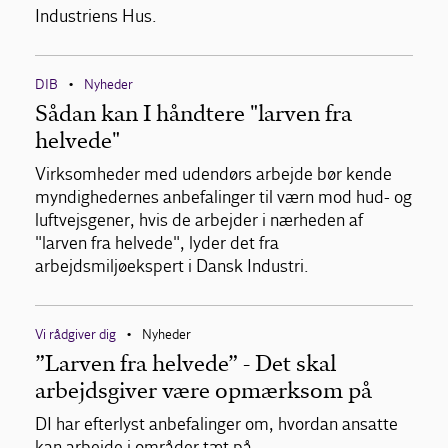
Industriens Hus.
DIB
Nyheder
•
Sådan kan I håndtere "larven fra
helvede"
Virksomheder med udendørs arbejde bør kende
myndighedernes anbefalinger til værn mod hud- og
luftvejsgener, hvis de arbejder i nærheden af
"larven fra helvede", lyder det fra
arbejdsmiljøekspert i Dansk Industri.
Vi rådgiver dig
Nyheder
•
”Larven fra helvede” - Det skal
arbejdsgiver være opmærksom på
DI har efterlyst anbefalinger om, hvordan ansatte
kan arbejde i områder tæt på