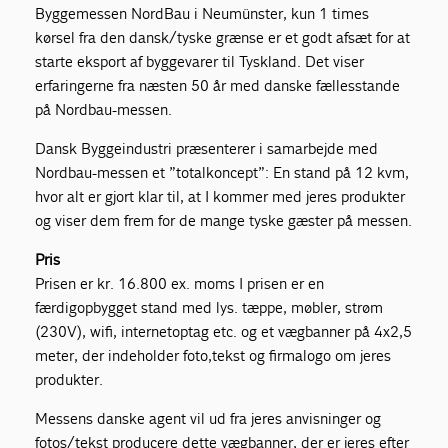
Byggemessen NordBau i Neumünster, kun 1 times
kørsel fra den dansk/tyske grænse er et godt afsæt for at
starte eksport af byggevarer til Tyskland. Det viser
erfaringerne fra næsten 50 år med danske fællesstande
på Nordbau-messen.
Dansk Byggeindustri præsenterer i samarbejde med
Nordbau-messen et ”totalkoncept”: En stand på 12 kvm,
hvor alt er gjort klar til, at I kommer med jeres produkter
og viser dem frem for de mange tyske gæster på messen.
Pris
Prisen er kr. 16.800 ex. moms I prisen er en
færdigopbygget stand med lys. tæppe, møbler, strøm
(230V), wifi, internetoptag etc. og et vægbanner på 4x2,5
meter, der indeholder foto,tekst og firmalogo om jeres
produkter.
Messens danske agent vil ud fra jeres anvisninger og
fotos/tekst producere dette vægbanner, der er jeres efter