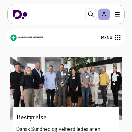
Bestyrelse
Her finder du en oversigt over
MENU
bestyrelsesmedlemmerne i Dansk Sundhed og
Velfærd.
Bliv medlem
Om DSV
Personalejura
Nyheder og analyser
Bestyrelse
Arrangementer
Dansk Sundhed og Velfærd ledes af en
Kontakt