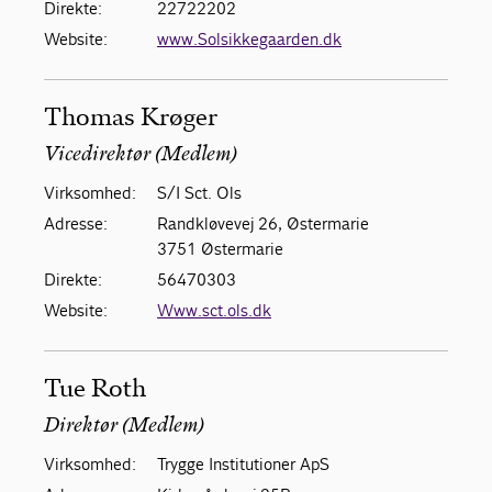
Direkte:
22722202
Website:
www.Solsikkegaarden.dk
Thomas Krøger
Vicedirektør (Medlem)
Virksomhed:
S/I Sct. Ols
Adresse:
Randkløvevej 26, Østermarie
3751 Østermarie
Direkte:
56470303
Website:
Www.sct.ols.dk
Tue Roth
Direktør (Medlem)
Virksomhed:
Trygge Institutioner ApS