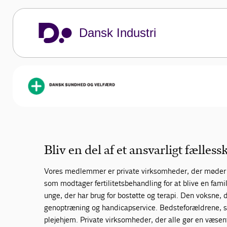
Dansk Industri
Bliv medlem
Her kan du læse, hvilke fordele vi tilbyde
medlem.
Dansk Industri
Dansk Sundhed og Velfærd
Bliv medlem
Bliv en del af et ansvarligt fælless
Vores medlemmer er private virksomheder, der møder 
som modtager fertilitetsbehandling for at blive en fami
unge, der har brug for bostøtte og terapi. Den voksne,
genoptræning og handicapservice. Bedsteforældrene, so
plejehjem. Private virksomheder, der alle gør en væsen