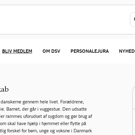
BLIV MEDLEM
OM DSV
PERSONALEJURA
NYHED
r vores medlemmer, og hvordan du bliver
kab
danskerne gennem hele livet. Forældrene,
lie. Barnet, der går i vuggestue. Den udsatte
 der rammes uforudset af sygdom og gør brug af
m skal have hjælp i hjemmet eller flytte på
tlig forskel for børn, unge og voksne i Danmark