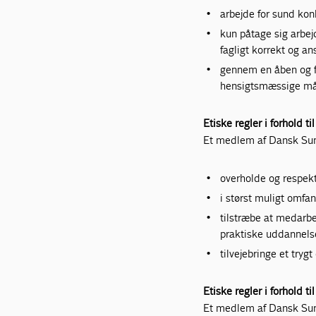
arbejde for sund konk
kun påtage sig arbej
fagligt korrekt og an
gennem en åben og f
hensigtsmæssige m
Etiske regler i forhold t
Et medlem af Dansk Sun
overholde og respekt
i størst muligt omfa
tilstræbe at medarb
praktiske uddannels
tilvejebringe et tryg
Etiske regler i forhold ti
Et medlem af Dansk Sun