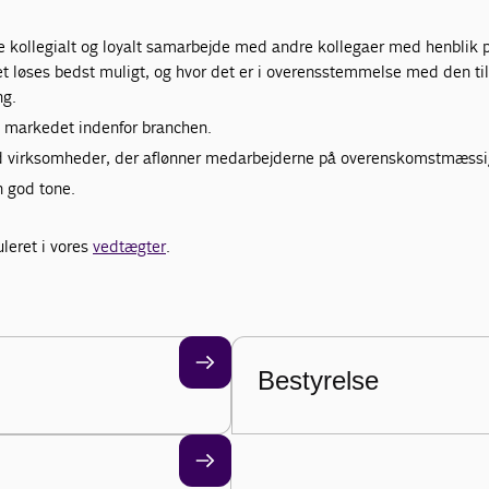
de kollegialt og loyalt samarbejde med andre kollegaer med henblik 
ret løses bedst muligt, og hvor det er i overensstemmelse med den ti
ng.
e markedet indenfor branchen.
virksomheder, der aflønner medarbejderne på overenskomstmæssig
n god tone.
uleret i vores
vedtægter
.
Bestyrelse