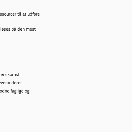
sourcer til at udføre
 løses på den mest
erenskomst.
everandører.
ødne faglige og