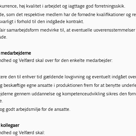
urrence, høj kvalitet i arbejdet og iagttage god forretningsskik.
de, som det respektive medlem har de fornødne kvalifikationer og res
svarligt i forhold til den indgåede kontrakt.
air samarbejdsform medvirke til, at eventuelle uoverensstemmelser
åde.
il medarbejderne
dhed og Velfærd skal over for den enkelte medarbejder:
ere den til enhver tid gældende lovgivning og eventuelt indgået ov
ng beskæftige egne ansatte i produktionen frem for at benytte underl
ejderne gennem uddannelse og kompetenceudvikling sikres den forn
e.
t og godt arbejdsmiljø for de ansatte.
l kollegaer
dhed og Velfærd skal: