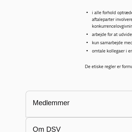
i alle forhold optræ
aftaleparter involve
konkurrencelovgivni
arbejde for at udvid
kun samarbejde med 
omtale kollegaer i e
De etiske regler er form
Medlemmer
Om DSV