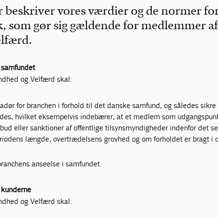
er beskriver vores værdier og de normer fo
k, som gør sig gældende for medlemmer a
lfærd.
il samfundet
dhed og Velfærd skal:
ør for branchen i forhold til det danske samfund, og således sikre
holdes, hvilket eksempelvis indebærer, at et medlem som udgangspun
bud eller sanktioner af offentlige tilsynsmyndigheder indenfor det s
riodens længde, overtrædelsens grovhed og om forholdet er bragt i 
 branchens anseelse i samfundet.
il kunderne
dhed og Velfærd skal: