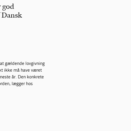
r god
f Dansk
 at gældende lovgivning
kt ikke må have været
eneste år. Den konkrete
orden, lægger hos