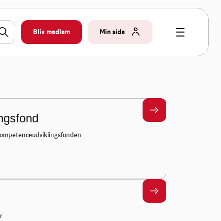
Bliv medlem
Min side
ngsfond
 kompetenceudviklingsfonden
r