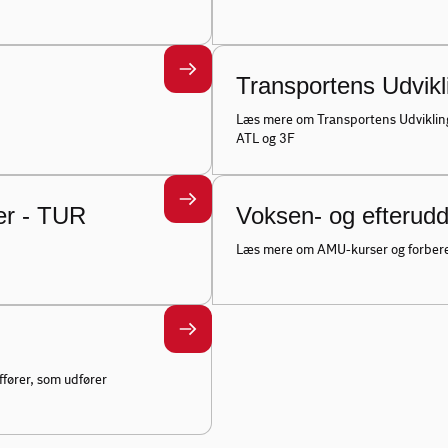
Transportens Udvikl
Læs mere om Transportens Udviklin
ATL og 3F
er - TUR
Voksen- og efterud
Læs mere om AMU-kurser og forber
fører, som udfører