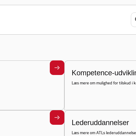
r der kræves så mange certifikater og
angt de fleste certifikater og beviser
branchen til at klare sig i den stadig
e verden kræves der
Kompetence-udvikli
Læs mere om mulighed for tilskud i
Lederuddannelser
Læs mere om ATLs lederuddannelse