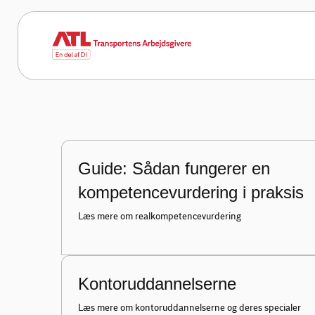
Der er næppe noget erhverv i Danmark, hvo
beviser, som inden for transportbranchen. L
kræver uddannelse. Men også for at udvikle 
mere globaliserede og konkurrencepræged
kompetenceudvikling.
ATL
Rådgivning
Uddannelse
Guide: Sådan fungerer en
kompetencevurdering i praksis
Læs mere om realkompetencevurdering
Kontoruddannelserne
Læs mere om kontoruddannelserne og deres specialer