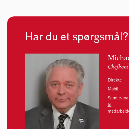
Har du et spørgsmål?
Michae
Chefkons
Direkte
Mobil
Send e-mai
til
medarbejd