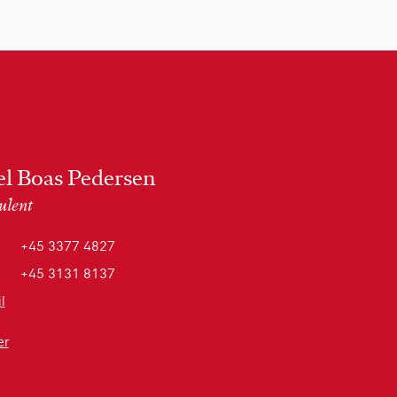
l Boas Pedersen
ulent
+45 3377 4827
+45 3131 8137
l
er