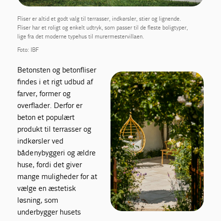
Fliser er altid et godt valg til terrasser, indkørsler, stier og lignende.
Fliser har et roligt og enkelt udtryk, som passer til de fleste boligtyper,
lige fra det moderne typehus til murermestervillaen.
Foto: IBF
Betonsten og betonfliser
findes i et rigt udbud af
farver, former og
overflader. Derfor er
beton et populært
produkt til terrasser og
indkørsler ved
både nybyggeri og ældre
huse, fordi det giver
mange muligheder for at
vælge en æstetisk
løsning, som
underbygger husets