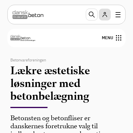
MENU
Produkter
Betonvareforeningen
Lækre æstetiske
Teknik og design
løsninger med
Miljøvaredeklarationer
betonbelægning
Publikationer
Betonsten og betonfliser er
Om Betonvareforeningen
danskernes foretrukne valg til