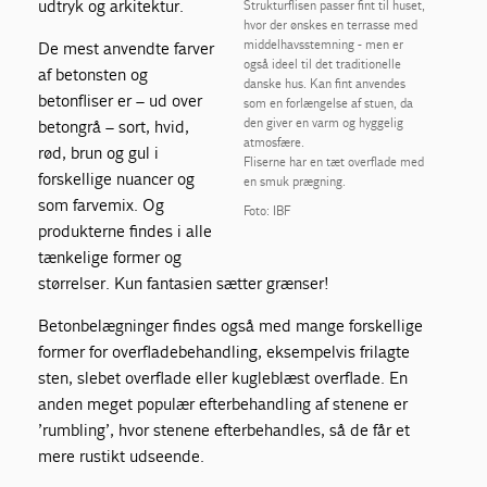
udtryk og arkitektur.
Strukturflisen passer fint til huset,
hvor der ønskes en terrasse med
middelhavsstemning - men er
De mest anvendte farver
også ideel til det traditionelle
af betonsten og
danske hus. Kan fint anvendes
betonfliser er – ud over
som en forlængelse af stuen, da
den giver en varm og hyggelig
betongrå – sort, hvid,
atmosfære.
rød, brun og gul i
Fliserne har en tæt overflade med
forskellige nuancer og
en smuk prægning.
som farvemix. Og
Foto: IBF
produkterne findes i alle
tænkelige former og
størrelser. Kun fantasien sætter grænser!
Betonbelægninger findes også med mange forskellige
former for overfladebehandling, eksempelvis frilagte
sten, slebet overflade eller kugleblæst overflade. En
anden meget populær efterbehandling af stenene er
’rumbling’, hvor stenene efterbehandles, så de får et
mere rustikt udseende.