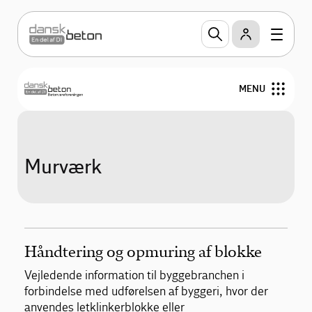
MENU
Produkter
Murværk
Teknik og design
Miljøvaredeklarationer
Publikationer
Håndtering og opmuring af blokke
Vejledende information til byggebranchen i
Om Betonvareforeningen
forbindelse med udførelsen af byggeri, hvor der
anvendes letklinkerblokke eller