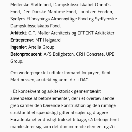
Møllerske Støttefond, Dampskibsselskabet Orient’s
Fond, Den Danske Maritime Fond, Lauritzen Fonden,
Sydfyns Elforsynings Almennyttige Fond og Sydfyenske
Dampskibsselskabs Fond.
Arkitekt
: C.F. Møller Architects og EFFEKT Arkitekter
Entreprenør
: MT Højgaard
Ingeniør
: Artelia Group
Betonproducent
: A/S Boligbeton, CRH Concrete, UPB
Group.
Om vinderprojektet udtaler formand for juryen, Kent
Martinussen, arkitekt og adm. dir. i DAC:
- Et konsekvent og arkitektonisk gennemtænkt
anvendelse af betonelementer, der i ét overbevisende
greb samler den bærende konstruktion og den rumlige
struktur til et spændstigt gitter af søjler og dragere.
Facadeplanet er dristigt trukket tilbage, så betongitteret
manifesterer sig som det dominerende element også i