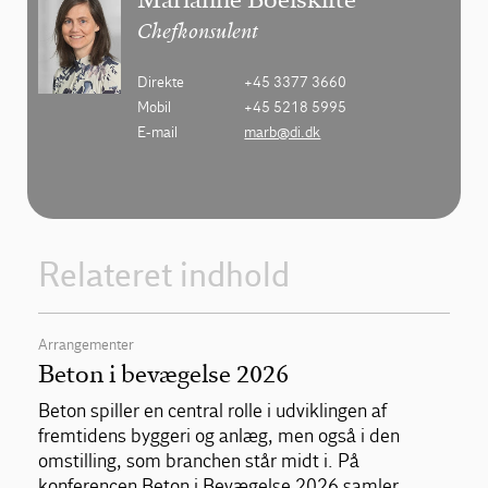
Chefkonsulent
Direkte
+45 3377 3660
Mobil
+45 5218 5995
E-mail
marb@di.dk
Relateret indhold
Arrangementer
Beton i bevægelse 2026
Beton spiller en central rolle i udviklingen af
fremtidens byggeri og anlæg, men også i den
omstilling, som branchen står midt i. På
konferencen Beton i Bevægelse 2026 samler