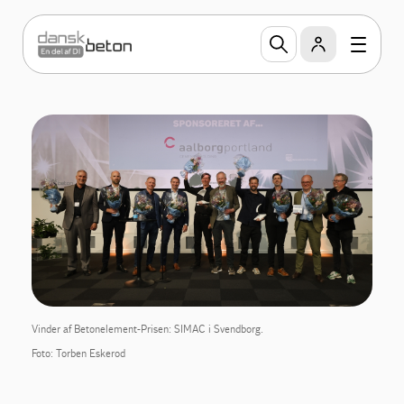
Vinder af Betonelement-Prisen: SIMAC i Svendborg.
Foto: Torben Eskerod